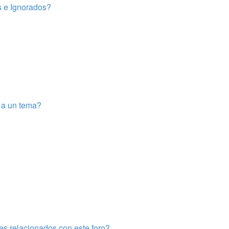
s e Ignorados?
e a un tema?
es relacionados con este foro?