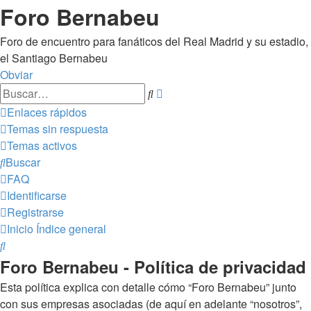
Foro Bernabeu
Foro de encuentro para fanáticos del Real Madrid y su estadio,
el Santiago Bernabeu
Obviar
Búsqueda
Buscar
avanzada
Enlaces rápidos
Temas sin respuesta
Temas activos
Buscar
FAQ
Identificarse
Registrarse
Inicio
Índice general
Buscar
Foro Bernabeu - Política de privacidad
Esta política explica con detalle cómo “Foro Bernabeu” junto
con sus empresas asociadas (de aquí en adelante “nosotros”,