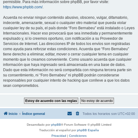
permisible. Para más información sobre phpBB, por favor visite:
https://www.phpbb.com/
.
Acuerda no enviar ningun contenido abusivo, obsceno, vulgar, difamatorio,
indecente, amenazante, sexual o cualquier otro material que pueda violar
cualquier ley de su país, el país donde “Foro Bernabeu” está instalado o Leyes
Internacionales. Hacer eso provocará que sea inmediata y permanentemente
expulsado y, si lo creemos oportuno, con notificación a su Proveedor de
Servicios de Internet. Las direcciones IP de todos los envíos son registradas
como ayuda para reforzar estas condiciones. Acuerda que “Foro Bernabeu”
tiene derecho a eliminar, editar, mover o cerrar cualquier tema en cualquier
momento que lo creamos conveniente. Como usuario acuerda que cualquier
información que haya ingresado será almacenada en una base de datos.
Dado que esta información no será compartida con ninguna tercera parte sin
su consentimiento, ni “Foro Bernabeu” ni phpBB podrán considerarse
responsables por cualquier intento de hacking que conlleve a que los datos
sean comprometidos.
Inicio
Índice general
Todos los horarios son
UTC+02:00
Desarrollado por
phpBB
® Forum Software © phpBB Limited
Traducción al español por
phpBB España
Privacidad
|
Condiciones