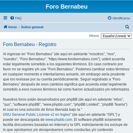
Foro Bernabeu
FAQ
Identificarse
B
Inicio
Índice general
u
Idioma:
s
Foro Bernabeu - Registro
c
Al ingresar en “Foro Bernabeu” (de aquí en adelante “nosotros”, “nos”,
a
“nuestro”, “Foro Bernabeu”, “https://www.forobernabeu.com”), usted acuerda
r
estar legalmente sometido a los siguientes términos. En caso contrario por
favor no se registre y/o use “Foro Bernabeu”. Podemos cambiar estos términos
en cualquier momento e intentaríamos avisarle, sin embargo sería prudente
que los revisase por su cuenta periódicamente. Seguir registrado a “Foro
Bernabeu” después de esos cambios significa que acuerda estar legalmente
sometido a esos nuevos términos tal como fueron actualizados y/o reformados.
Nuestros foros están desarrollados por phpBB (de aquí en adelante “ellos”,
“sus”, “software phpBB”, “www.phpbb.com”, “phpBB Limited”, “phpBB Teams”)
el cual es una solución de foros liberada bajo la “
GNU General Public License v2 en Ingles
” (de aquí en adelante “GPL”) y
puede ser descargada de
www.phpbb.com
. El software phpBB solamente
facilita discusiones basadas en Internet y la GPL estrictamente los excluye de
lo que aprobamos y/o desaprobamos como conductas y/o contenido