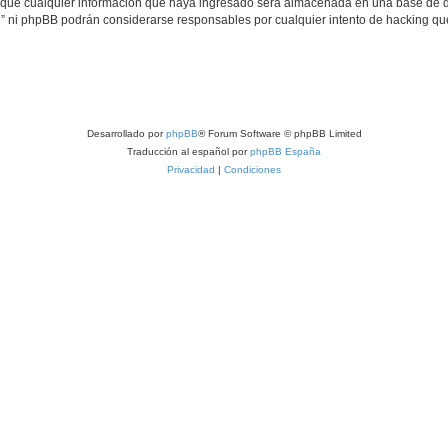
ue cualquier información que haya ingresado será almacenada en una base de da
eu” ni phpBB podrán considerarse responsables por cualquier intento de hacking q
Desarrollado por
phpBB
® Forum Software © phpBB Limited
Traducción al español por
phpBB España
Privacidad
|
Condiciones