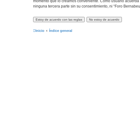
momento que lo creamos conveniente. Como usuario acuerda q
ninguna tercera parte sin su consentimiento, ni “Foro Bernab
Inicio
Índice general