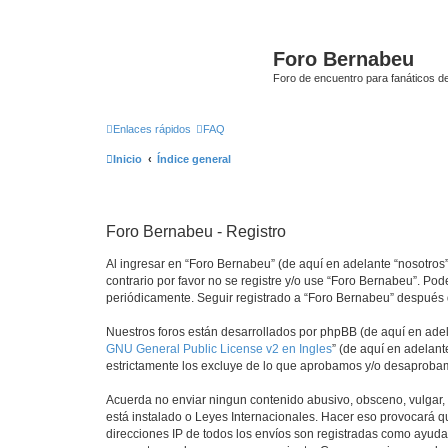
Foro Bernabeu
Foro de encuentro para fanáticos de
Enlaces rápidos
FAQ
Inicio
Índice general
Foro Bernabeu - Registro
Al ingresar en “Foro Bernabeu” (de aquí en adelante “nosotros”
contrario por favor no se registre y/o use “Foro Bernabeu”. P
periódicamente. Seguir registrado a “Foro Bernabeu” después 
Nuestros foros están desarrollados por phpBB (de aquí en adela
GNU General Public License v2 en Ingles
” (de aquí en adelan
estrictamente los excluye de lo que aprobamos y/o desaprobam
Acuerda no enviar ningun contenido abusivo, obsceno, vulgar, d
está instalado o Leyes Internacionales. Hacer eso provocará q
direcciones IP de todos los envíos son registradas como ayuda 