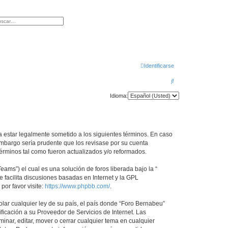
r
squeda avanzada
Identificarse
B
u
Idioma:
s
c
a
a estar legalmente sometido a los siguientes términos. En caso
r
embargo sería prudente que los revisase por su cuenta
érminos tal como fueron actualizados y/o reformados.
ams”) el cual es una solución de foros liberada bajo la “
 facilita discusiones basadas en Internet y la GPL
or favor visite:
https://www.phpbb.com/
.
lar cualquier ley de su país, el país donde “Foro Bernabeu”
icación a su Proveedor de Servicios de Internet. Las
inar, editar, mover o cerrar cualquier tema en cualquier