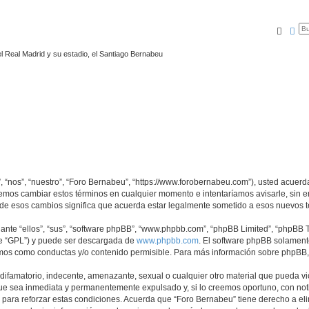
Busca
Bú
l Real Madrid y su estadio, el Santiago Bernabeu
, “nos”, “nuestro”, “Foro Bernabeu”, “https://www.forobernabeu.com”), usted acuerd
odemos cambiar estos términos en cualquier momento e intentaríamos avisarle, sin 
de esos cambios significa que acuerda estar legalmente sometido a esos nuevos t
nte “ellos”, “sus”, “software phpBB”, “www.phpbb.com”, “phpBB Limited”, “phpBB Te
te “GPL”) y puede ser descargada de
www.phpbb.com
. El software phpBB solamente
os como conductas y/o contenido permisible. Para más información sobre phpBB, p
ifamatorio, indecente, amenazante, sexual o cualquier otro material que pueda vio
ue sea inmediata y permanentemente expulsado y, si lo creemos oportuno, con notif
para reforzar estas condiciones. Acuerda que “Foro Bernabeu” tiene derecho a elim