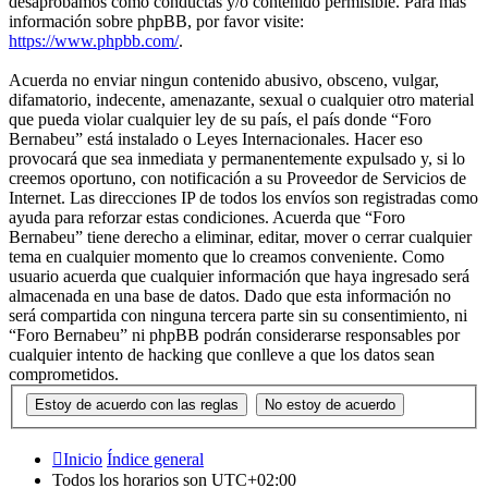
desaprobamos como conductas y/o contenido permisible. Para más
información sobre phpBB, por favor visite:
https://www.phpbb.com/
.
Acuerda no enviar ningun contenido abusivo, obsceno, vulgar,
difamatorio, indecente, amenazante, sexual o cualquier otro material
que pueda violar cualquier ley de su país, el país donde “Foro
Bernabeu” está instalado o Leyes Internacionales. Hacer eso
provocará que sea inmediata y permanentemente expulsado y, si lo
creemos oportuno, con notificación a su Proveedor de Servicios de
Internet. Las direcciones IP de todos los envíos son registradas como
ayuda para reforzar estas condiciones. Acuerda que “Foro
Bernabeu” tiene derecho a eliminar, editar, mover o cerrar cualquier
tema en cualquier momento que lo creamos conveniente. Como
usuario acuerda que cualquier información que haya ingresado será
almacenada en una base de datos. Dado que esta información no
será compartida con ninguna tercera parte sin su consentimiento, ni
“Foro Bernabeu” ni phpBB podrán considerarse responsables por
cualquier intento de hacking que conlleve a que los datos sean
comprometidos.
Inicio
Índice general
Todos los horarios son
UTC+02:00