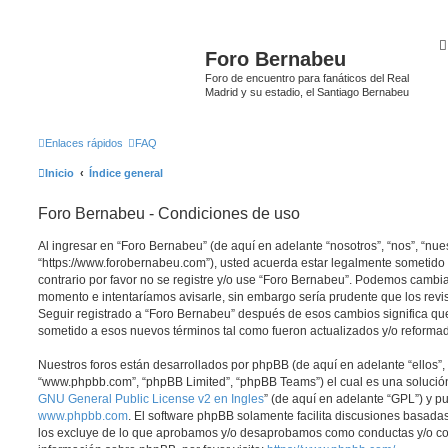
Foro Bernabeu
Foro de encuentro para fanáticos del Real
Madrid y su estadio, el Santiago Bernabeu
Enlaces rápidos
FAQ
Inicio
Índice general
Foro Bernabeu - Condiciones de uso
Al ingresar en “Foro Bernabeu” (de aquí en adelante “nosotros”, “nos”, “nue
“https://www.forobernabeu.com”), usted acuerda estar legalmente sometido 
contrario por favor no se registre y/o use “Foro Bernabeu”. Podemos cambia
momento e intentaríamos avisarle, sin embargo sería prudente que los revi
Seguir registrado a “Foro Bernabeu” después de esos cambios significa qu
sometido a esos nuevos términos tal como fueron actualizados y/o reforma
Nuestros foros están desarrollados por phpBB (de aquí en adelante “ellos”, 
“www.phpbb.com”, “phpBB Limited”, “phpBB Teams”) el cual es una solución 
GNU General Public License v2 en Ingles
” (de aquí en adelante “GPL”) y 
www.phpbb.com
. El software phpBB solamente facilita discusiones basadas
los excluye de lo que aprobamos y/o desaprobamos como conductas y/o co