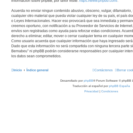
información sobre phpBB, por favor visite:
https://www.phpbb.com/
.
Acuerda no enviar ningun contenido abusivo, obsceno, vulgar, difamatorio,
cualquier otro material que pueda violar cualquier ley de su país, el país 
o Leyes Internacionales. Hacer eso provocará que sea inmediata y permane
creemos oportuno, con notificación a su Proveedor de Servicios de Internet.
envíos son registradas como ayuda para reforzar estas condiciones. Acuer
derecho a eliminar, editar, mover o cerrar cualquier tema en cualquier mo
Como usuario acuerda que cualquier información que haya ingresado ser
Dado que esta información no será compartida con ninguna tercera parte si
Bernabeu” ni phpBB podrán considerarse responsables por cualquier inten
los datos sean comprometidos.
Inicio
Índice general
Contáctenos
Borrar coo
Desarrollado por
phpBB
® Forum Software © phpBB L
Traducción al español por
phpBB España
Privacidad
|
Condiciones