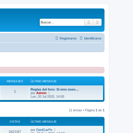
Buscar
Búsqueda avanza
Registrarse
Identificarse
MENSAJES
ÚLTIMO MENSAJE
Reglas del foro: Si eres nuev…
1
V
por
Admin
e
Lun, 20 Jul 2020, 14:00
r
ú
l
11 temas • Página
1
de
1
t
i
m
o
VISTAS
ÚLTIMO MENSAJE
m
e
por
DaniGarPe
342197
n