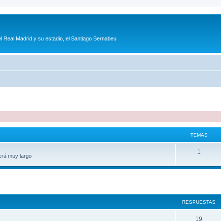
l Real Madrid y su estadio, el Santiago Bernabeu
TEMAS
1
erá muy largo
queda avanzada
RESPUESTAS
19