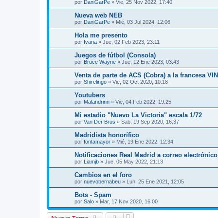
por
DaniGarPe
»
Vie, 25 Nov 2022, 17:40
Nueva web NEB
por
DaniGarPe
»
Mié, 03 Jul 2024, 12:06
Hola me presento
por
Ivana
»
Jue, 02 Feb 2023, 23:11
Juegos de fútbol (Consola)
por
Bruce Wayne
»
Jue, 12 Ene 2023, 03:43
Venta de parte de ACS (Cobra) a la francesa VI
por
Shirelingo
»
Vie, 02 Oct 2020, 10:18
Youtubers
por
Malandrinn
»
Vie, 04 Feb 2022, 19:25
Mi estadio "Nuevo La Victoria" escala 1/72
por
Van Der Brus
»
Sab, 19 Sep 2020, 16:37
Madridista honorífico
por
fontamayor
»
Mié, 19 Ene 2022, 12:34
Notificaciones Real Madrid a correo electrónico
por
Liamjb
»
Jue, 05 May 2022, 21:13
Cambios en el foro
por
nuevobernabeu
»
Lun, 25 Ene 2021, 12:05
Bots - Spam
por
Salo
»
Mar, 17 Nov 2020, 16:00
Nuevo Tema