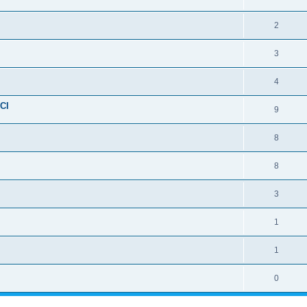
2
3
4
NCI
9
8
8
3
1
1
0