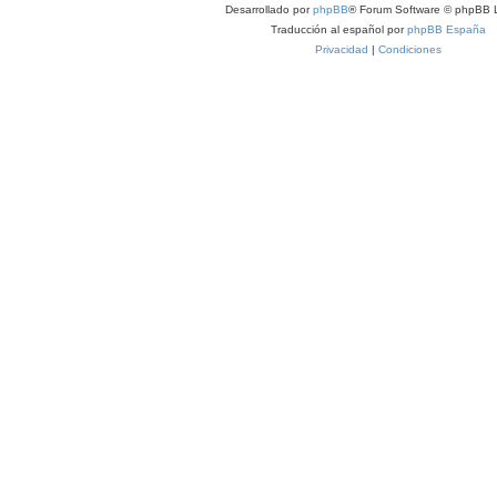
Desarrollado por
phpBB
® Forum Software © phpBB L
Traducción al español por
phpBB España
Privacidad
|
Condiciones