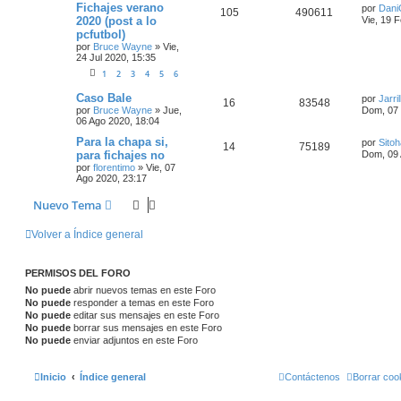
Fichajes verano
por
Dani
105
490611
2020 (post a lo
Vie, 19 
pcfutbol)
por
Bruce Wayne
»
Vie,
24 Jul 2020, 15:35
1
2
3
4
5
6
Caso Bale
por
Jarri
16
83548
por
Bruce Wayne
»
Jue,
Dom, 07 
06 Ago 2020, 18:04
Para la chapa si,
por
Sito
14
75189
para fichajes no
Dom, 09 
por
florentimo
»
Vie, 07
Ago 2020, 23:17
Nuevo Tema
Volver a Índice general
PERMISOS DEL FORO
No puede
abrir nuevos temas en este Foro
No puede
responder a temas en este Foro
No puede
editar sus mensajes en este Foro
No puede
borrar sus mensajes en este Foro
No puede
enviar adjuntos en este Foro
Inicio
Índice general
Contáctenos
Borrar coo