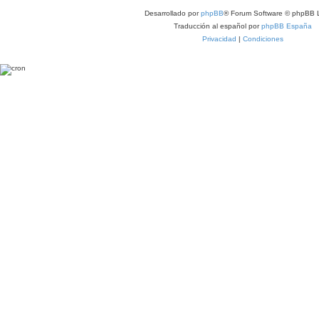
Desarrollado por
phpBB
® Forum Software © phpBB L
Traducción al español por
phpBB España
Privacidad
|
Condiciones