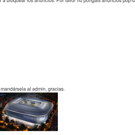
 a bloquear los anuncios. Por favor no pongáis anuncios pop-up
a mandársela al admin, gracias.