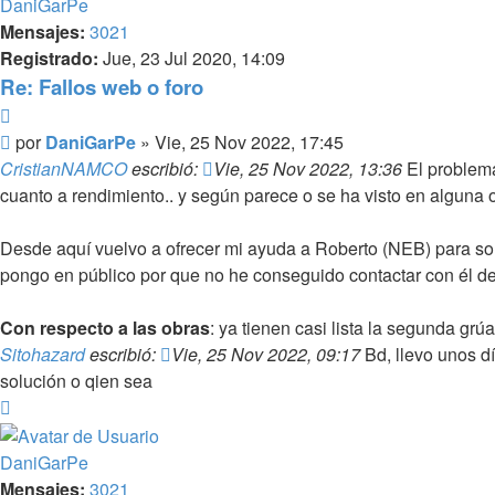
DaniGarPe
Mensajes:
3021
Registrado:
Jue, 23 Jul 2020, 14:09
Re: Fallos web o foro
Citar
Mensaje
por
DaniGarPe
»
Vie, 25 Nov 2022, 17:45
CristianNAMCO
escribió:
Vie, 25 Nov 2022, 13:36
El problema
cuanto a rendimiento.. y según parece o se ha visto en alguna 
Desde aquí vuelvo a ofrecer mi ayuda a Roberto (NEB) para so
pongo en público por que no he conseguido contactar con él de 
Con respecto a las obras
: ya tienen casi lista la segunda gr
Sitohazard
escribió:
Vie, 25 Nov 2022, 09:17
Bd, llevo unos dí
solución o qien sea
Arriba
DaniGarPe
Mensajes:
3021