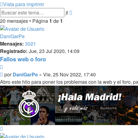
Vista para imprimir
Búsqueda
Buscar
avanzada
20 mensajes • Página
1
de
1
DaniGarPe
Mensajes:
3021
Registrado:
Jue, 23 Jul 2020, 14:09
Fallos web o foro
Citar
Mensaje
por
DaniGarPe
»
Vie, 25 Nov 2022, 17:40
Abro este hilo para poner los problemas con la web y el foro, p
Arriba