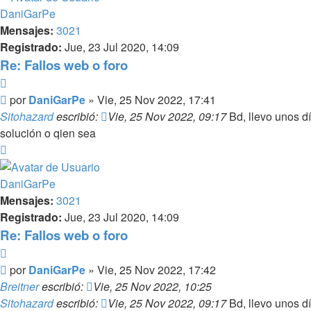
DaniGarPe
Mensajes:
3021
Registrado:
Jue, 23 Jul 2020, 14:09
Re: Fallos web o foro
Citar
Mensaje
por
DaniGarPe
»
Vie, 25 Nov 2022, 17:41
Sitohazard
escribió:
Vie, 25 Nov 2022, 09:17
Bd, llevo unos dí
solución o qien sea
Arriba
DaniGarPe
Mensajes:
3021
Registrado:
Jue, 23 Jul 2020, 14:09
Re: Fallos web o foro
Citar
Mensaje
por
DaniGarPe
»
Vie, 25 Nov 2022, 17:42
Breitner
escribió:
Vie, 25 Nov 2022, 10:25
Sitohazard
escribió:
Vie, 25 Nov 2022, 09:17
Bd, llevo unos dí