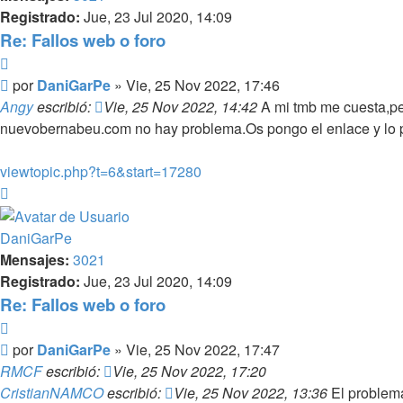
Registrado:
Jue, 23 Jul 2020, 14:09
Re: Fallos web o foro
Citar
Mensaje
por
DaniGarPe
»
Vie, 25 Nov 2022, 17:46
Angy
escribió:
Vie, 25 Nov 2022, 14:42
A mi tmb me cuesta,pero
nuevobernabeu.com no hay problema.Os pongo el enlace y lo p
viewtopic.php?t=6&start=17280
Arriba
DaniGarPe
Mensajes:
3021
Registrado:
Jue, 23 Jul 2020, 14:09
Re: Fallos web o foro
Citar
Mensaje
por
DaniGarPe
»
Vie, 25 Nov 2022, 17:47
RMCF
escribió:
Vie, 25 Nov 2022, 17:20
CristianNAMCO
escribió:
Vie, 25 Nov 2022, 13:36
El problema