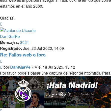
esta web es imposible navegar sin adblock he tenido que volver
estamos en el año 2000.
Gracias.
Arriba
DaniGarPe
Mensajes:
3021
Registrado:
Jue, 23 Jul 2020, 14:09
Re: Fallos web o foro
Citar
Mensaje
por
DaniGarPe
»
Vie, 18 Jul 2025, 13:12
Por favor, podéis pasar una captura del error de http/https. Par
Arriba