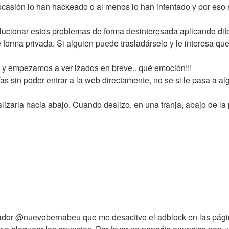
ocasión lo han hackeado o al menos lo han intentado y por eso n
lucionar estos problemas de forma desinteresada aplicando di
forma privada. Si alguien puede trasladárselo y le interesa qu
úa y empezamos a ver izados en breve.. qué emoción!!!
as sin poder entrar a la web directamente, no se si le pasa a al
izarla hacia abajo. Cuando deslizo, en una franja, abajo de la 
llador @nuevobernabeu que me desactivo el adblock en las pági