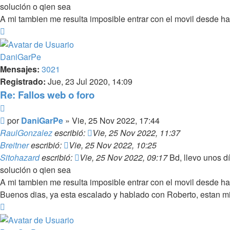
solución o qien sea
A mi tambien me resulta imposible entrar con el movil desde h
Arriba
DaniGarPe
Mensajes:
3021
Registrado:
Jue, 23 Jul 2020, 14:09
Re: Fallos web o foro
Citar
Mensaje
por
DaniGarPe
»
Vie, 25 Nov 2022, 17:44
RaulGonzalez
escribió:
Vie, 25 Nov 2022, 11:37
Breitner
escribió:
Vie, 25 Nov 2022, 10:25
Sitohazard
escribió:
Vie, 25 Nov 2022, 09:17
Bd, llevo unos dí
solución o qien sea
A mi tambien me resulta imposible entrar con el movil desde h
Buenos dias, ya esta escalado y hablado con Roberto, estan m
Arriba