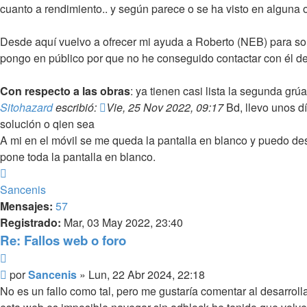
cuanto a rendimiento.. y según parece o se ha visto en alguna 
Desde aquí vuelvo a ofrecer mi ayuda a Roberto (NEB) para so
pongo en público por que no he conseguido contactar con él de 
Con respecto a las obras
: ya tienen casi lista la segunda gr
Sitohazard
escribió:
Vie, 25 Nov 2022, 09:17
Bd, llevo unos dí
solución o qien sea
A mi en el móvil se me queda la pantalla en blanco y puedo desl
pone toda la pantalla en blanco.
Arriba
Sancenis
Mensajes:
57
Registrado:
Mar, 03 May 2022, 23:40
Re: Fallos web o foro
Citar
Mensaje
por
Sancenis
»
Lun, 22 Abr 2024, 22:18
No es un fallo como tal, pero me gustaría comentar al desarro