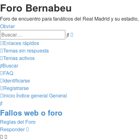
Foro Bernabeu
Foro de encuentro para fanáticos del Real Madrid y su estadio
Obviar
Búsqueda
Buscar
avanzada
Enlaces rápidos
Temas sin respuesta
Temas activos
Buscar
FAQ
Identificarse
Registrarse
Inicio
Índice general
General
Buscar
Fallos web o foro
Reglas del Foro
Responder