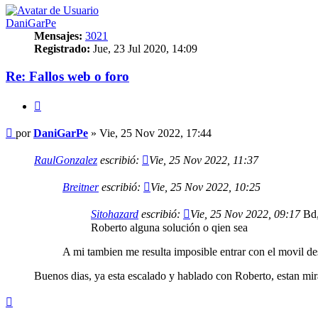
DaniGarPe
Mensajes:
3021
Registrado:
Jue, 23 Jul 2020, 14:09
Re: Fallos web o foro
Citar
Mensaje
por
DaniGarPe
»
Vie, 25 Nov 2022, 17:44
RaulGonzalez
escribió:
Vie, 25 Nov 2022, 11:37
Breitner
escribió:
Vie, 25 Nov 2022, 10:25
Sitohazard
escribió:
Vie, 25 Nov 2022, 09:17
Bd, 
Roberto alguna solución o qien sea
A mi tambien me resulta imposible entrar con el movil d
Buenos dias, ya esta escalado y hablado con Roberto, estan mi
Arriba