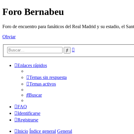
Foro Bernabeu
Foro de encuentro para fanáticos del Real Madrid y su estadio, el Sa
Obviar
Búsqueda
Buscar
avanzada
Enlaces rápidos
Temas sin respuesta
Temas activos
Buscar
FAQ
Identificarse
Registrarse
Inicio
Índice general
General