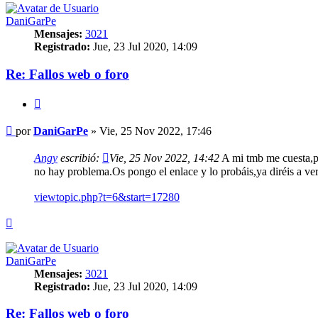
DaniGarPe
Mensajes:
3021
Registrado:
Jue, 23 Jul 2020, 14:09
Re: Fallos web o foro
Citar
Mensaje
por
DaniGarPe
»
Vie, 25 Nov 2022, 17:46
Angy
escribió:
Vie, 25 Nov 2022, 14:42
A mi tmb me cuesta,pe
no hay problema.Os pongo el enlace y lo probáis,ya diréis a v
viewtopic.php?t=6&start=17280
Arriba
DaniGarPe
Mensajes:
3021
Registrado:
Jue, 23 Jul 2020, 14:09
Re: Fallos web o foro