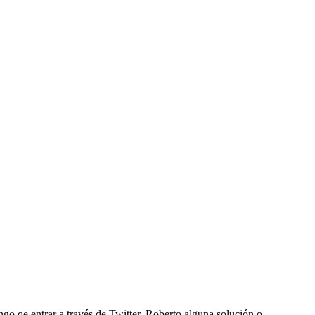
engo qe entrar a través de Twitter, Roberto alguna solución o