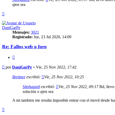
qien sea
Arriba
DaniGarPe
Mensajes:
3021
Registrado:
Jue, 23 Jul 2020, 14:09
Re: Fallos web o foro
Citar
Mensaje
por
DaniGarPe
»
Vie, 25 Nov 2022, 17:42
Breitner
escribió:
Vie, 25 Nov 2022, 10:25
Sitohazard
escribió:
Vie, 25 Nov 2022, 09:17
Bd, llevo 
solución o qien sea
A mi tambien me resulta imposible entrar con el movil desde ha
Arriba