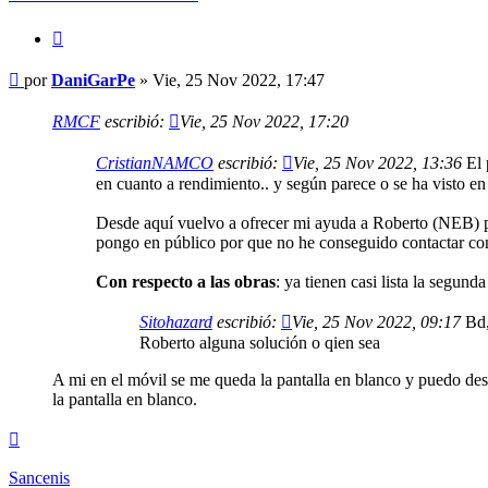
Citar
Mensaje
por
DaniGarPe
»
Vie, 25 Nov 2022, 17:47
RMCF
escribió:
Vie, 25 Nov 2022, 17:20
CristianNAMCO
escribió:
Vie, 25 Nov 2022, 13:36
El 
en cuanto a rendimiento.. y según parece o se ha visto e
Desde aquí vuelvo a ofrecer mi ayuda a Roberto (NEB) pa
pongo en público por que no he conseguido contactar con 
Con respecto a las obras
: ya tienen casi lista la segu
Sitohazard
escribió:
Vie, 25 Nov 2022, 09:17
Bd, 
Roberto alguna solución o qien sea
A mi en el móvil se me queda la pantalla en blanco y puedo desl
la pantalla en blanco.
Arriba
Sancenis