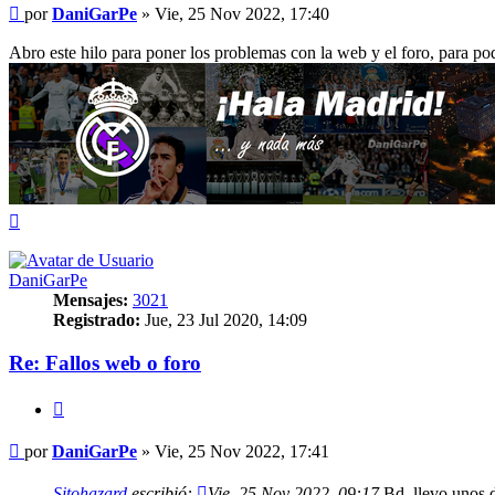
Mensaje
por
DaniGarPe
»
Vie, 25 Nov 2022, 17:40
Abro este hilo para poner los problemas con la web y el foro, para pod
Arriba
DaniGarPe
Mensajes:
3021
Registrado:
Jue, 23 Jul 2020, 14:09
Re: Fallos web o foro
Citar
Mensaje
por
DaniGarPe
»
Vie, 25 Nov 2022, 17:41
Sitohazard
escribió:
Vie, 25 Nov 2022, 09:17
Bd, llevo unos dí