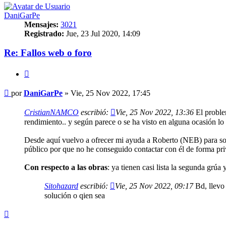
DaniGarPe
Mensajes:
3021
Registrado:
Jue, 23 Jul 2020, 14:09
Re: Fallos web o foro
Citar
Mensaje
por
DaniGarPe
»
Vie, 25 Nov 2022, 17:45
CristianNAMCO
escribió:
Vie, 25 Nov 2022, 13:36
El proble
rendimiento.. y según parece o se ha visto en alguna ocasión lo
Desde aquí vuelvo a ofrecer mi ayuda a Roberto (NEB) para so
público por que no he conseguido contactar con él de forma priv
Con respecto a las obras
: ya tienen casi lista la segunda grú
Sitohazard
escribió:
Vie, 25 Nov 2022, 09:17
Bd, llevo 
solución o qien sea
Arriba