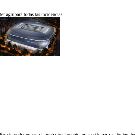
er agrupará todas las incidencias.
as sin poder entrar a la web directamente, no se si le pasa a alguien, t