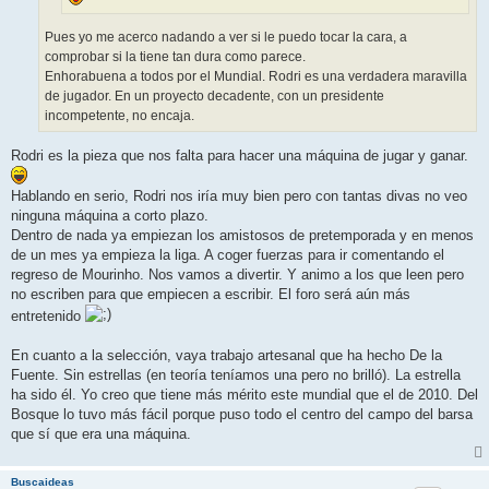
Pues yo me acerco nadando a ver si le puedo tocar la cara, a
comprobar si la tiene tan dura como parece.
Enhorabuena a todos por el Mundial. Rodri es una verdadera maravilla
de jugador. En un proyecto decadente, con un presidente
incompetente, no encaja.
Rodri es la pieza que nos falta para hacer una máquina de jugar y ganar.
Hablando en serio, Rodri nos iría muy bien pero con tantas divas no veo
ninguna máquina a corto plazo.
Dentro de nada ya empiezan los amistosos de pretemporada y en menos
de un mes ya empieza la liga. A coger fuerzas para ir comentando el
regreso de Mourinho. Nos vamos a divertir. Y animo a los que leen pero
no escriben para que empiecen a escribir. El foro será aún más
entretenido
En cuanto a la selección, vaya trabajo artesanal que ha hecho De la
Fuente. Sin estrellas (en teoría teníamos una pero no brilló). La estrella
ha sido él. Yo creo que tiene más mérito este mundial que el de 2010. Del
Bosque lo tuvo más fácil porque puso todo el centro del campo del barsa
que sí que era una máquina.
Buscaideas