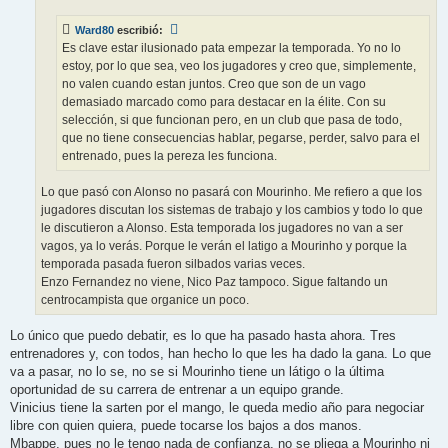
j
e
Ward80
escribió:
Es clave estar ilusionado pata empezar la temporada. Yo no lo
estoy, por lo que sea, veo los jugadores y creo que, simplemente,
no valen cuando estan juntos. Creo que son de un vago
demasiado marcado como para destacar en la élite. Con su
selección, si que funcionan pero, en un club que pasa de todo,
que no tiene consecuencias hablar, pegarse, perder, salvo para el
entrenado, pues la pereza les funciona.
Lo que pasó con Alonso no pasará con Mourinho. Me refiero a que los
jugadores discutan los sistemas de trabajo y los cambios y todo lo que
le discutieron a Alonso. Esta temporada los jugadores no van a ser
vagos, ya lo verás. Porque le verán el latigo a Mourinho y porque la
temporada pasada fueron silbados varias veces.
Enzo Fernandez no viene, Nico Paz tampoco. Sigue faltando un
centrocampista que organice un poco.
Lo único que puedo debatir, es lo que ha pasado hasta ahora. Tres
entrenadores y, con todos, han hecho lo que les ha dado la gana. Lo que
va a pasar, no lo se, no se si Mourinho tiene un látigo o la última
oportunidad de su carrera de entrenar a un equipo grande.
Vinicius tiene la sarten por el mango, le queda medio año para negociar
libre con quien quiera, puede tocarse los bajos a dos manos.
Mbappe, pues no le tengo nada de confianza, no se pliega a Mourinho ni