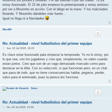
Mourinho los juntará y brillarán. Por las buenas o por las malas. Yo ya
estoy ilusionado. El 15 de julio empieza la pretemporada y estoy ansioso
por ver a Mourinho en acción. Con el látigo en la mano. Y los malcriados
llorando. Y Mourinho dándoles más fuerte...
Igual no llega ni a Navidades
Ward80
Re: Actualidad - nivel futbolístico del primer equipo
M
Jue, 02 Jul 2026, 16:23
e
n
Es clave estar ilusionado pata empezar la temporada. Yo no lo estoy, por
s
lo que sea, veo los jugadores y creo que, simplemente, no valen cuando
a
j
estan juntos. Creo que son de un vago demasiado marcado como para
e
destacar en la élite. Con su selección, si que funcionan pero, en un club
que pasa de todo, que no tiene consecuencias hablar, pegarse, perder,
salvo para el entrenado, pues la pereza les funciona.
Suso
Re: Actualidad - nivel futbolístico del primer equipo
M
Vie, 03 Jul 2026, 10:56
e