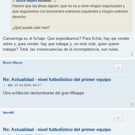
Bruce Wayne
escribió:
a
j
Parece que las divas siguen, que no va a venir ningún organizador y
e
que seguiremos con trescientos extremos izquierdos y ningún extremo
derecho.
¿Qué puede salir mal?
Camavinga es el fichaje. Que esperábamos? Para fichar, hay qie vender
antes y, para vender, hay que trabajar y, en este club, quien quiere
trabajar? Total, las consecuencias de la incompetencia, son nulas.
Bruce Wayne
Re: Actualidad - nivel futbolístico del primer equipo
M
Mié, 15 Jul 2026, 08:17
e
n
Otra exhibición deslumbrante del gran Mbappe
s
a
j
e
Ward80
Re: Actualidad - nivel futbolístico del primer equipo