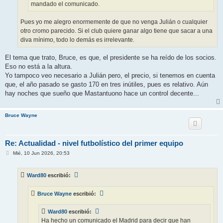
mandado el comunicado.
Pues yo me alegro enormemente de que no venga Julián o cualquier
otro cromo parecido. Si el club quiere ganar algo tiene que sacar a una
diva mínimo, todo lo demás es irrelevante.
El tema que trato, Bruce, es que, el presidente se ha reído de los socios.
Eso no está a la altura.
Yo tampoco veo necesario a Julián pero, el precio, si tenemos en cuenta
que, el año pasado se gasto 170 en tres inútiles, pues es relativo. Aún
hay noches que sueño que Mastantuono hace un control decente...
Bruce Wayne
Re: Actualidad - nivel futbolístico del primer equipo
M
Mié, 10 Jun 2026, 20:53
e
n
s
Ward80
escribió:
a
j
e
Bruce Wayne
escribió:
Ward80
escribió:
Ha hecho un comunicado el Madrid para decir que han