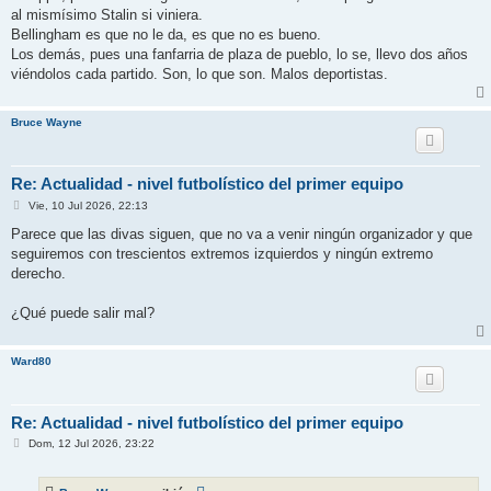
al mismísimo Stalin si viniera.
Bellingham es que no le da, es que no es bueno.
Los demás, pues una fanfarria de plaza de pueblo, lo se, llevo dos años
viéndolos cada partido. Son, lo que son. Malos deportistas.
Bruce Wayne
Re: Actualidad - nivel futbolístico del primer equipo
M
Vie, 10 Jul 2026, 22:13
e
n
Parece que las divas siguen, que no va a venir ningún organizador y que
s
seguiremos con trescientos extremos izquierdos y ningún extremo
a
j
derecho.
e
¿Qué puede salir mal?
Ward80
Re: Actualidad - nivel futbolístico del primer equipo
M
Dom, 12 Jul 2026, 23:22
e
n
s