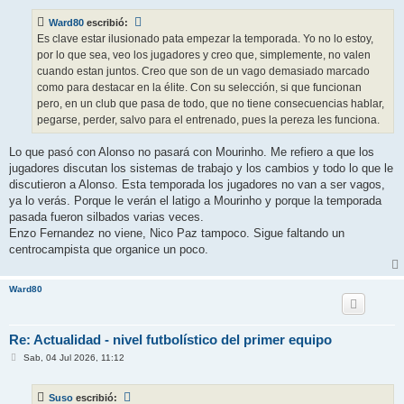
n
s
Ward80
escribió:
a
j
Es clave estar ilusionado pata empezar la temporada. Yo no lo estoy,
e
por lo que sea, veo los jugadores y creo que, simplemente, no valen
cuando estan juntos. Creo que son de un vago demasiado marcado
como para destacar en la élite. Con su selección, si que funcionan
pero, en un club que pasa de todo, que no tiene consecuencias hablar,
pegarse, perder, salvo para el entrenado, pues la pereza les funciona.
Lo que pasó con Alonso no pasará con Mourinho. Me refiero a que los
jugadores discutan los sistemas de trabajo y los cambios y todo lo que le
discutieron a Alonso. Esta temporada los jugadores no van a ser vagos,
ya lo verás. Porque le verán el latigo a Mourinho y porque la temporada
pasada fueron silbados varias veces.
Enzo Fernandez no viene, Nico Paz tampoco. Sigue faltando un
centrocampista que organice un poco.
Ward80
Re: Actualidad - nivel futbolístico del primer equipo
M
Sab, 04 Jul 2026, 11:12
e
n
s
Suso
escribió:
a