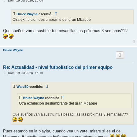
M
Dom, 19 Jul 2026, 15:04
e
n
s
Bruce Wayne
escribió:
a
j
Otra exhibición deslumbrante del gran Mbappe
e
Que sueños van a sustituir tus pesadillas las próximas 3 semanas???
Bruce Wayne
Re: Actualidad - nivel futbolístico del primer equipo
M
Dom, 19 Jul 2026, 15:10
e
n
s
Ward80
escribió:
a
j
e
Bruce Wayne
escribió:
Otra exhibición deslumbrante del gran Mbappe
Que sueños van a sustituir tus pesadillas las próximas 3 semanas???
Pues estando en la playita, cuando vea un yate, miraré si es el de
Mbappe y Expósito para no bañarme en sus mismas aguas