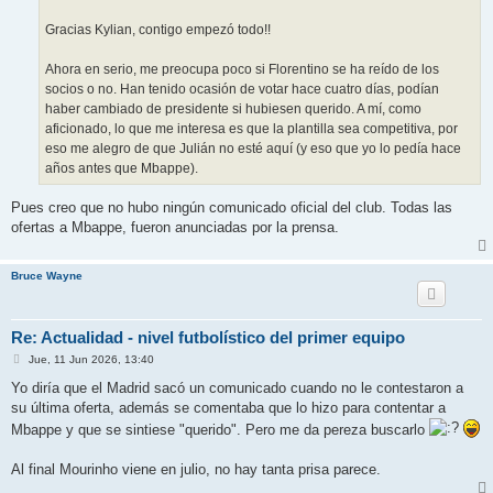
Gracias Kylian, contigo empezó todo!!
Ahora en serio, me preocupa poco si Florentino se ha reído de los
socios o no. Han tenido ocasión de votar hace cuatro días, podían
haber cambiado de presidente si hubiesen querido. A mí, como
aficionado, lo que me interesa es que la plantilla sea competitiva, por
eso me alegro de que Julián no esté aquí (y eso que yo lo pedía hace
años antes que Mbappe).
Pues creo que no hubo ningún comunicado oficial del club. Todas las
ofertas a Mbappe, fueron anunciadas por la prensa.
Bruce Wayne
Re: Actualidad - nivel futbolístico del primer equipo
M
Jue, 11 Jun 2026, 13:40
e
n
Yo diría que el Madrid sacó un comunicado cuando no le contestaron a
s
su última oferta, además se comentaba que lo hizo para contentar a
a
j
Mbappe y que se sintiese "querido". Pero me da pereza buscarlo
e
Al final Mourinho viene en julio, no hay tanta prisa parece.