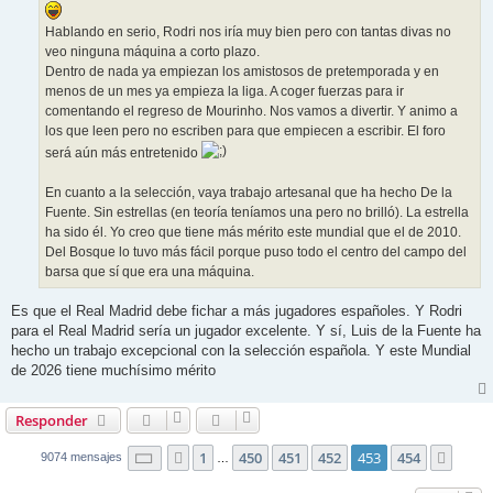
Hablando en serio, Rodri nos iría muy bien pero con tantas divas no
veo ninguna máquina a corto plazo.
Dentro de nada ya empiezan los amistosos de pretemporada y en
menos de un mes ya empieza la liga. A coger fuerzas para ir
comentando el regreso de Mourinho. Nos vamos a divertir. Y animo a
los que leen pero no escriben para que empiecen a escribir. El foro
será aún más entretenido
En cuanto a la selección, vaya trabajo artesanal que ha hecho De la
Fuente. Sin estrellas (en teoría teníamos una pero no brilló). La estrella
ha sido él. Yo creo que tiene más mérito este mundial que el de 2010.
Del Bosque lo tuvo más fácil porque puso todo el centro del campo del
barsa que sí que era una máquina.
Es que el Real Madrid debe fichar a más jugadores españoles. Y Rodri
para el Real Madrid sería un jugador excelente. Y sí, Luis de la Fuente ha
hecho un trabajo excepcional con la selección española. Y este Mundial
de 2026 tiene muchísimo mérito
Responder
Página
453
de
454
1
450
451
452
453
454
Anterior
Sigui
9074 mensajes
…