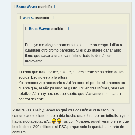
n
s
Bruce Wayne
escribió:
a
j
e
Ward80
escribió:
Bruce Wayne
escribió:
Pues yo me alegro enormemente de que no venga Julián o
cualquier otro cromo parecido. Si el club quiere ganar algo
tiene que sacar a una diva mínimo, todo lo demás es
irrelevante.
El tema que trato, Bruce, es que, el presidente se ha reído de los
socios. Eso no está a la altura.
Yo tampoco veo necesario a Julián pero, el precio, si tenemos en
cuenta que, el año pasado se gasto 170 en tres inútiles, pues es
relativo. Aún hay noches que sueño que Mastantuono hace un
control decente...
Pues te vas a reír, ¿Sabes en qué otra ocasión el club sacó un
comunicado diciendo que había hecho una oferta por un futbolista y no
había sido aceptada?...
, sí, con Mbappe, aquel verano en el que
le ofrecimos 200 millones al PSG porque solo le quedaba un año de
contrato.