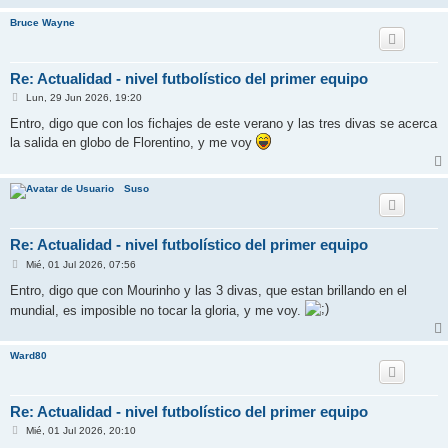
Bruce Wayne
Re: Actualidad - nivel futbolístico del primer equipo
M
Lun, 29 Jun 2026, 19:20
e
n
Entro, digo que con los fichajes de este verano y las tres divas se acerca
s
la salida en globo de Florentino, y me voy
a
j
e
Suso
Re: Actualidad - nivel futbolístico del primer equipo
M
Mié, 01 Jul 2026, 07:56
e
n
Entro, digo que con Mourinho y las 3 divas, que estan brillando en el
s
mundial, es imposible no tocar la gloria, y me voy.
a
j
e
Ward80
Re: Actualidad - nivel futbolístico del primer equipo
M
Mié, 01 Jul 2026, 20:10
e