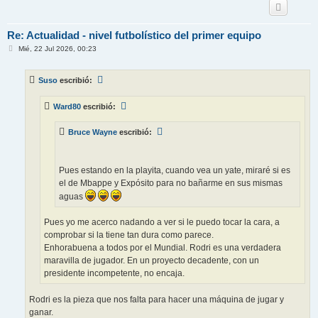
Re: Actualidad - nivel futbolístico del primer equipo
M
Mié, 22 Jul 2026, 00:23
e
n
s
Suso
escribió:
a
j
e
Ward80
escribió:
Bruce Wayne
escribió:
Pues estando en la playita, cuando vea un yate, miraré si es
el de Mbappe y Expósito para no bañarme en sus mismas
aguas
Pues yo me acerco nadando a ver si le puedo tocar la cara, a
comprobar si la tiene tan dura como parece.
Enhorabuena a todos por el Mundial. Rodri es una verdadera
maravilla de jugador. En un proyecto decadente, con un
presidente incompetente, no encaja.
Rodri es la pieza que nos falta para hacer una máquina de jugar y
ganar.