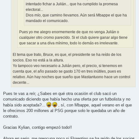
intentado fichar a Julián... que ha cumplido la promesa
electoral...
Dios mío, que camino llevamos. Aún será Mbappe el que ha
mandado el comunicado.
Pues yo me alegro enormemente de que no venga Julián o
cualquier otro cromo parecido. Si el club quiere ganar algo tiene
que sacar a una diva mínimo, todo lo demás es irrelevante.
El tema que trato, Bruce, es que, el presidente se ha reído de los
socios. Eso no está a la altura.
Yo tampoco veo necesario a Julián pero, el precio, si tenemos en
cuenta que, el año pasado se gasto 170 en tres inútiles, pues es
relativo. Aún hay noches que sueño que Mastantuono hace un control
decente...
Pues te vas a reír, ¿Sabes en qué otra ocasión el club sacó un
comunicado diciendo que había hecho una oferta por un futbolista y no
había sido aceptada?...
, sí, con Mbappe, aquel verano en el que
le ofrecimos 200 millones al PSG porque solo le quedaba un año de
contrato.
Gracias Kylian, contigo empezó todo!!
Ahora en serio, me preocupa poco si Florentino se ha reído de los socios