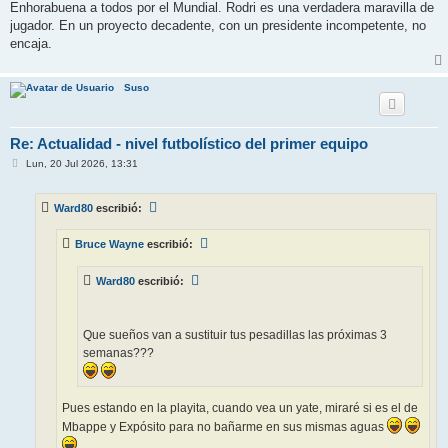
Enhorabuena a todos por el Mundial. Rodri es una verdadera maravilla de
jugador. En un proyecto decadente, con un presidente incompetente, no
encaja.
Suso
Re: Actualidad - nivel futbolístico del primer equipo
M
Lun, 20 Jul 2026, 13:31
e
n
s
Ward80
escribió:
a
j
e
Bruce Wayne
escribió:
Ward80
escribió:
Que sueños van a sustituir tus pesadillas las próximas 3
semanas???
Pues estando en la playita, cuando vea un yate, miraré si es el de
Mbappe y Expósito para no bañarme en sus mismas aguas