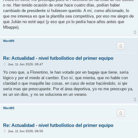
o no. Han tenido ocasión de votar hace cuatro días, podían haber
cambiado de presidente si hubiesen querido. A mí, como aficionado, lo
que me interesa es que la plantilla sea competitiva, por eso me alegro de
que Julián no esté aquí (y eso que yo lo pedía hace años antes que
Mbappe).
Ward80
Re: Actualidad - nivel futbolístico del primer equipo
M
Jue, 11 Jun 2026, 06:47
e
n
Yo creo que, a Florentino, le han votado por en bagaje que tiene, sería
s
lógico y por el miedo al cambio. Eso sí, que mienta, que no hable con
a
j
claridad o que maquille las cosas, en caso de estar haciéndolo, si qie
e
sería mas qie preocupante. Por el área deportiva, yo no me preocupo ya,
es un sin dios, y no se soluciona en un verano.
Ward80
Re: Actualidad - nivel futbolístico del primer equipo
M
Jue, 11 Jun 2026, 06:50
e