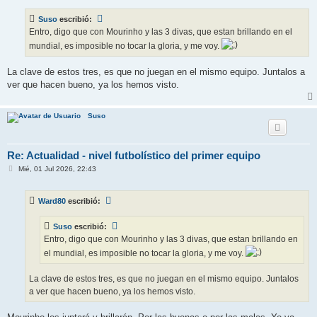
n
s
Suso
escribió:
a
j
Entro, digo que con Mourinho y las 3 divas, que estan brillando en el
e
mundial, es imposible no tocar la gloria, y me voy.
La clave de estos tres, es que no juegan en el mismo equipo. Juntalos a
ver que hacen bueno, ya los hemos visto.
Suso
Re: Actualidad - nivel futbolístico del primer equipo
M
Mié, 01 Jul 2026, 22:43
e
n
s
Ward80
escribió:
a
j
e
Suso
escribió:
Entro, digo que con Mourinho y las 3 divas, que estan brillando en
el mundial, es imposible no tocar la gloria, y me voy.
La clave de estos tres, es que no juegan en el mismo equipo. Juntalos
a ver que hacen bueno, ya los hemos visto.