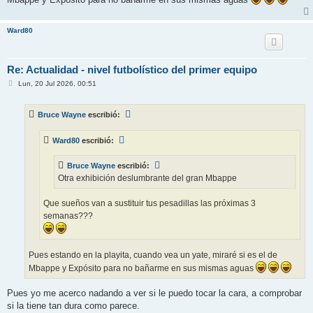
Ward80
Re: Actualidad - nivel futbolístico del primer equipo
M
Lun, 20 Jul 2026, 00:51
e
n
s
Bruce Wayne
escribió:
a
j
e
Ward80
escribió:
Bruce Wayne
escribió:
Otra exhibición deslumbrante del gran Mbappe
Que sueños van a sustituir tus pesadillas las próximas 3
semanas???
Pues estando en la playita, cuando vea un yate, miraré si es el de
Mbappe y Expósito para no bañarme en sus mismas aguas
Pues yo me acerco nadando a ver si le puedo tocar la cara, a comprobar
si la tiene tan dura como parece.