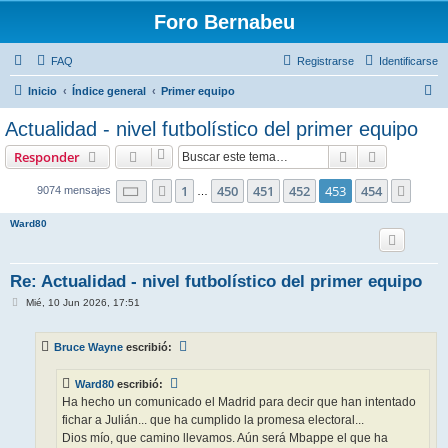
Foro Bernabeu
FAQ
Registrarse
Identificarse
B
Inicio
Índice general
Primer equipo
u
Actualidad - nivel futbolístico del primer equipo
s
Buscar
Búsqueda 
Responder
c
a
Página
453
de
454
1
450
451
452
453
454
Anterior
Sigui
9074 mensajes
…
r
Ward80
Re: Actualidad - nivel futbolístico del primer equipo
M
Mié, 10 Jun 2026, 17:51
e
n
s
Bruce Wayne
escribió:
a
j
e
Ward80
escribió:
Ha hecho un comunicado el Madrid para decir que han intentado
fichar a Julián... que ha cumplido la promesa electoral...
Dios mío, que camino llevamos. Aún será Mbappe el que ha