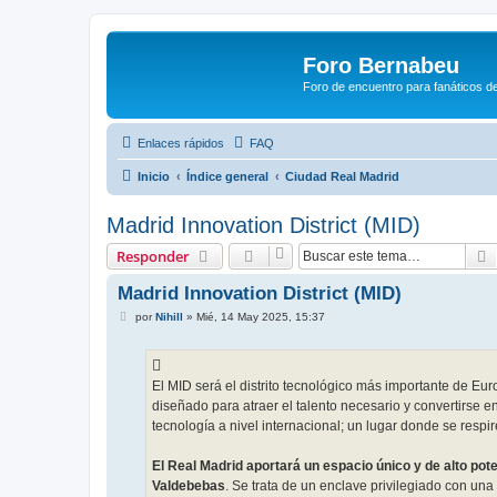
Foro Bernabeu
Foro de encuentro para fanáticos de
Enlaces rápidos
FAQ
Inicio
Índice general
Ciudad Real Madrid
Madrid Innovation District (MID)
Responder
Madrid Innovation District (MID)
M
por
Nihill
»
Mié, 14 May 2025, 15:37
e
n
s
a
j
El MID será el distrito tecnológico más importante de Euro
e
diseñado para atraer el talento necesario y convertirse 
tecnología a nivel internacional; un lugar donde se respire 
El Real Madrid aportará un espacio único y de alto pote
Valdebebas
. Se trata de un enclave privilegiado con un