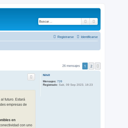
Buscar
Búsqueda avanza
Registrarse
Identificarse
1
2
Siguiente
26 mensajes
Nihill
Mensajes:
726
Registrado:
Sab, 09 Sep 2023, 16:23
al futuro. Estará
randes empresas de
onibles en
 conectividad con uno