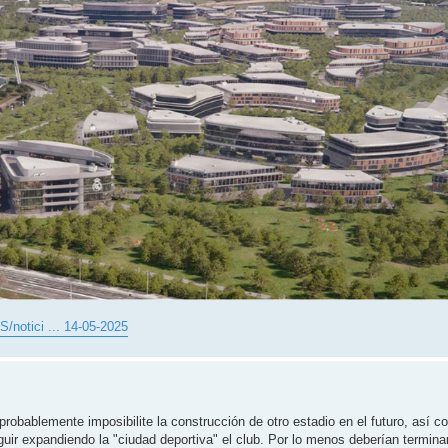
/notici ... 14-05-2025
obablemente imposibilite la construcción de otro estadio en el futuro, así c
r expandiendo la "ciudad deportiva" el club. Por lo menos deberían terminar 