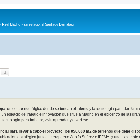
l Real Madrid y su estadio, el Santiago Bernabeu
Buscar
Búsqueda avanzada
pa, un centro neurálgico donde se fundan el talento y la tecnología para dar forma 
en un espacio de trabajo e innovación que sitúe a Madrid en el epicentro de las g
tecnología para trabajar, vivir, aprender y divertirse.
ncial para llevar a cabo el proyecto: los 850.000 m2 de terrenos que tiene disp
a ubicación estratégica junto al aeropuerto Adolfo Suárez e IFEMA, y una excelente