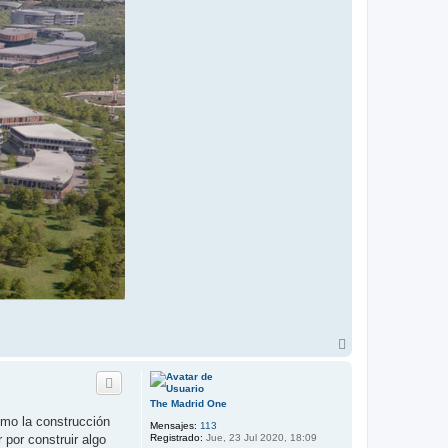
A
r
r
i
b
The Madrid One
a
omo la construcción
Mensajes:
113
Registrado:
Jue, 23 Jul 2020, 18:09
por construir algo