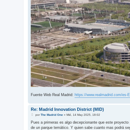
Fuente Web Real Madrid:
https://www.realmadrid.com/es-ES
Re: Madrid Innovation District (MID)
M
por
The Madrid One
»
Mié, 14 May 2025, 18:02
e
n
Pues a primeras es algo decepcionante que este proyecto pr
s
de un parque temático. Y quien sabe cuanto mas podrá segui
a