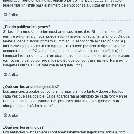
moderador borre el tema o los emoticones del mensaje. La administración
puede fijar un límite para el número de emoticones a utilizar en un mensaje.
Arriba
¿Puedo publicar imagenes?
Sí, las imágenes se pueden mostrar en sus mensajes. Si la administración
permite adjuntar archivos, puede subir la imagen directamente al foro. De otra
manera, debe guardar primero su foto en un servidor de acceso público, e.j.
http://www.ejemplo.com/mi-imagen.gif. No puede publicar imágenes que se
encuentren en su PC (a menos que sea un servidor de acceso público) ni
tampoco las que se encuentren guardadas bajo mecanismos de autenticación,
e.j. hotmail o yahoo correo, sitios protegidos por contraseñas, etc. Para exhibir
imágenes utilice el BBCode con la etiqueta [img].
Arriba
¿Qué son los anuncios globales?
Los anuncios globales contienen información importante y debería leerlos
cada vez que sea posible. Éstos aparecerán al principio de cada foro y en el
Panel de Control de Usuario. Los permisos para anuncios globales son
otorgados por La Administración.
Arriba
¿Qué son los anuncios?
Los anuncios muchas veces contienen información importante sobre el foro