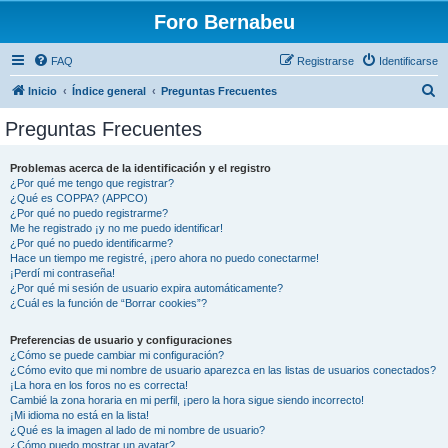
Foro Bernabeu
FAQ
Registrarse
Identificarse
B
Inicio
Índice general
Preguntas Frecuentes
u
Preguntas Frecuentes
s
c
Problemas acerca de la identificación y el registro
¿Por qué me tengo que registrar?
a
¿Qué es COPPA? (APPCO)
r
¿Por qué no puedo registrarme?
Me he registrado ¡y no me puedo identificar!
¿Por qué no puedo identificarme?
Hace un tiempo me registré, ¡pero ahora no puedo conectarme!
¡Perdí mi contraseña!
¿Por qué mi sesión de usuario expira automáticamente?
¿Cuál es la función de “Borrar cookies”?
Preferencias de usuario y configuraciones
¿Cómo se puede cambiar mi configuración?
¿Cómo evito que mi nombre de usuario aparezca en las listas de usuarios conectados?
¡La hora en los foros no es correcta!
Cambié la zona horaria en mi perfil, ¡pero la hora sigue siendo incorrecto!
¡Mi idioma no está en la lista!
¿Qué es la imagen al lado de mi nombre de usuario?
¿Cómo puedo mostrar un avatar?