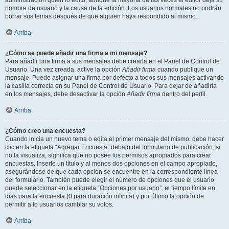
administración quién lo editó, aunque la mayoría de las veces el editor deja su
nombre de usuario y la causa de la edición. Los usuarios normales no podrán
borrar sus temas después de que alguien haya respondido al mismo.
Arriba
¿Cómo se puede añadir una firma a mi mensaje?
Para añadir una firma a sus mensajes debe crearla en el Panel de Control de
Usuario. Una vez creada, active la opción
Añadir firma
cuando publique un
mensaje. Puede asignar una firma por defecto a todos sus mensajes activando
la casilla correcta en su Panel de Control de Usuario. Para dejar de añadirla
en los mensajes, debe desactivar la opción
Añadir firma
dentro del perfil.
Arriba
¿Cómo creo una encuesta?
Cuando inicia un nuevo tema o edita el primer mensaje del mismo, debe hacer
clic en la etiqueta “Agregar Encuesta” debajo del formulario de publicación; si
no la visualiza, significa que no posee los permisos apropiados para crear
encuestas. Inserte un título y al menos dos opciones en el campo apropiado,
asegurándose de que cada opción se encuentre en la correspondiente línea
del formulario. También puede elegir el número de opciones que el usuario
puede seleccionar en la etiqueta “Opciones por usuario”, el tiempo límite en
días para la encuesta (0 para duración infinita) y por último la opción de
permitir a lo usuarios cambiar su votos.
Arriba