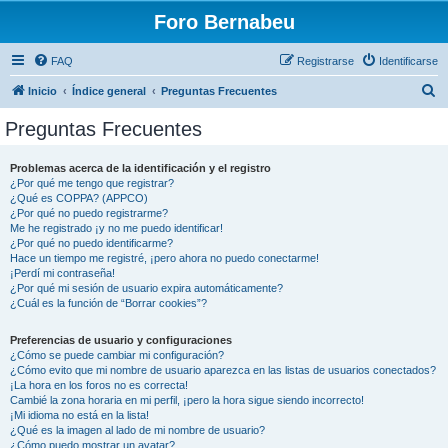
Foro Bernabeu
FAQ
Registrarse
Identificarse
B
Inicio
Índice general
Preguntas Frecuentes
u
Preguntas Frecuentes
s
c
Problemas acerca de la identificación y el registro
¿Por qué me tengo que registrar?
a
¿Qué es COPPA? (APPCO)
r
¿Por qué no puedo registrarme?
Me he registrado ¡y no me puedo identificar!
¿Por qué no puedo identificarme?
Hace un tiempo me registré, ¡pero ahora no puedo conectarme!
¡Perdí mi contraseña!
¿Por qué mi sesión de usuario expira automáticamente?
¿Cuál es la función de “Borrar cookies”?
Preferencias de usuario y configuraciones
¿Cómo se puede cambiar mi configuración?
¿Cómo evito que mi nombre de usuario aparezca en las listas de usuarios conectados?
¡La hora en los foros no es correcta!
Cambié la zona horaria en mi perfil, ¡pero la hora sigue siendo incorrecto!
¡Mi idioma no está en la lista!
¿Qué es la imagen al lado de mi nombre de usuario?
¿Cómo puedo mostrar un avatar?