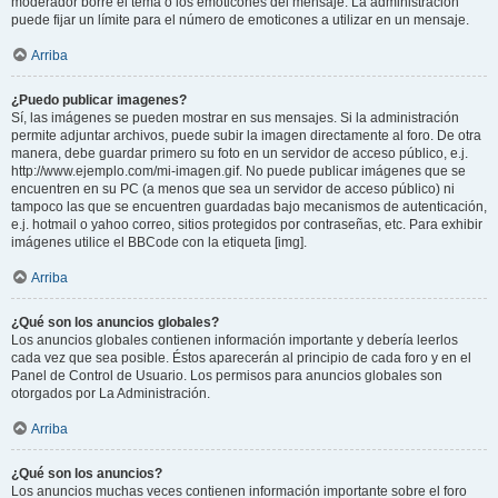
moderador borre el tema o los emoticones del mensaje. La administración
puede fijar un límite para el número de emoticones a utilizar en un mensaje.
Arriba
¿Puedo publicar imagenes?
Sí, las imágenes se pueden mostrar en sus mensajes. Si la administración
permite adjuntar archivos, puede subir la imagen directamente al foro. De otra
manera, debe guardar primero su foto en un servidor de acceso público, e.j.
http://www.ejemplo.com/mi-imagen.gif. No puede publicar imágenes que se
encuentren en su PC (a menos que sea un servidor de acceso público) ni
tampoco las que se encuentren guardadas bajo mecanismos de autenticación,
e.j. hotmail o yahoo correo, sitios protegidos por contraseñas, etc. Para exhibir
imágenes utilice el BBCode con la etiqueta [img].
Arriba
¿Qué son los anuncios globales?
Los anuncios globales contienen información importante y debería leerlos
cada vez que sea posible. Éstos aparecerán al principio de cada foro y en el
Panel de Control de Usuario. Los permisos para anuncios globales son
otorgados por La Administración.
Arriba
¿Qué son los anuncios?
Los anuncios muchas veces contienen información importante sobre el foro