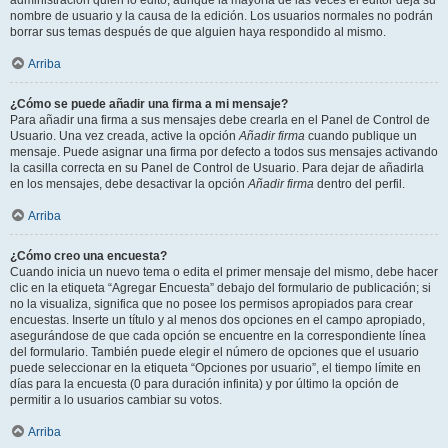
administración quién lo editó, aunque la mayoría de las veces el editor deja su
nombre de usuario y la causa de la edición. Los usuarios normales no podrán
borrar sus temas después de que alguien haya respondido al mismo.
Arriba
¿Cómo se puede añadir una firma a mi mensaje?
Para añadir una firma a sus mensajes debe crearla en el Panel de Control de
Usuario. Una vez creada, active la opción
Añadir firma
cuando publique un
mensaje. Puede asignar una firma por defecto a todos sus mensajes activando
la casilla correcta en su Panel de Control de Usuario. Para dejar de añadirla
en los mensajes, debe desactivar la opción
Añadir firma
dentro del perfil.
Arriba
¿Cómo creo una encuesta?
Cuando inicia un nuevo tema o edita el primer mensaje del mismo, debe hacer
clic en la etiqueta “Agregar Encuesta” debajo del formulario de publicación; si
no la visualiza, significa que no posee los permisos apropiados para crear
encuestas. Inserte un título y al menos dos opciones en el campo apropiado,
asegurándose de que cada opción se encuentre en la correspondiente línea
del formulario. También puede elegir el número de opciones que el usuario
puede seleccionar en la etiqueta “Opciones por usuario”, el tiempo límite en
días para la encuesta (0 para duración infinita) y por último la opción de
permitir a lo usuarios cambiar su votos.
Arriba