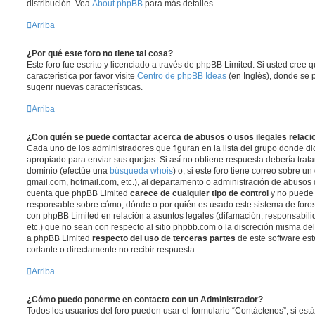
distribución. Vea
About phpBB
para más detalles.
Arriba
¿Por qué este foro no tiene tal cosa?
Este foro fue escrito y licenciado a través de phpBB Limited. Si usted cree
característica por favor visite
Centro de phpBB Ideas
(en Inglés), donde se 
sugerir nuevas características.
Arriba
¿Con quién se puede contactar acerca de abusos o usos ilegales relaci
Cada uno de los administradores que figuran en la lista del grupo donde di
apropiado para enviar sus quejas. Si así no obtiene respuesta debería trata
dominio (efectúe una
búsqueda whois
) o, si este foro tiene correo sobre u
gmail.com, hotmail.com, etc.), al departamento o administración de abusos d
cuenta que phpBB Limited
carece de cualquier tipo de control
y no puede
responsable sobre cómo, dónde o por quién es usado este sistema de foros
con phpBB Limited en relación a asuntos legales (difamación, responsabil
etc.) que no sean con respecto al sitio phpbb.com o la discreción misma de
a phpBB Limited
respecto del uso de terceras partes
de este software est
cortante o directamente no recibir respuesta.
Arriba
¿Cómo puedo ponerme en contacto con un Administrador?
Todos los usuarios del foro pueden usar el formulario “Contáctenos”, si está