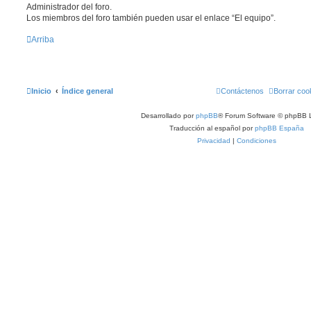
Administrador del foro.
Los miembros del foro también pueden usar el enlace “El equipo”.
Arriba
Inicio
Índice general
Contáctenos
Borrar coo
Desarrollado por
phpBB
® Forum Software © phpBB L
Traducción al español por
phpBB España
Privacidad
|
Condiciones