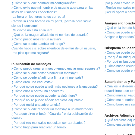
¿Cómo se puede cambiar mi configuración?
¡No puedo enviar un
¿Cómo evito que mi nombre de usuario aparezca en las
¡Recibo mensajes pr
listas de usuarios conectados?
¡Recibí spam o corre
¡La hora en los foros no es correcta!
Cambié la zona horaria en mi perfil, ¡pero la hora sigue
Amigos e Ignorado
siendo incorrecto!
¿Qué es la lista de 
¡Mi idioma no está en la lista!
¿Cómo se puede añadi
¿Qué es la imagen al lado de mi nombre de usuario?
Amigos e Ignorados
¿Cómo puedo mostrar un avatar?
¿Cómo se puede cambiar mi rango?
Búsqueda en los f
Cuando hago clic sobre el enlace de e-mail de un usuario,
¿Cómo se puede busc
¡me pide que me registre!
¿Por qué mi búsqued
¿Por qué mi búsqued
Publicación de mensajes
¿Cómo busco usuar
¿Cómo puedo crear un nuevo tema o enviar una respuesta?
¿Como se puede enc
¿Cómo se puede editar o borrar un mensaje?
¿Cómo se puede añadir una firma a mi mensaje?
Suscripciones y Fa
¿Cómo creo una encuesta?
¿Cuál es la diferenc
¿Por qué no se puede añadir más opciones a la encuesta?
suscribirme a un te
¿Cómo edito o borro una encuesta?
¿Cómo marcar Favori
¿Por qué no se puede acceder a algún foro?
¿Cómo me suscribo a
¿Por qué no se puede añadir archivos adjuntos?
¿Cómo borro mis su
¿Por qué recibí una advertencia?
¿Cómo se puede reportar un mensaje a un moderador?
¿Para qué sirve el botón “Guardar” en la publicación de
Archivos Adjuntos
temas?
¿Qué archivos adjunt
¿Por qué mis mensajes necesitan ser aprobados?
¿Cómo encuentro tod
¿Cómo hago para reactivar un tema?