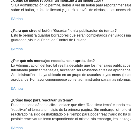
¿Cómo se puede reportar un mensaje a un moderador?
Si La Administración lo permite, debería ver un botón para reportar mensaj
sobre el botón, el foro le llevará y guiará a través de ciertos pasos necesar
Arriba
¿Para qué sirve el botón “Guardar” en la publicación de temas?
Esto le permitirá guardar borradores que serán completados y enviados más
guardado, visite el Panel de Control de Usuario.
Arriba
¿Por qué mis mensajes necesitan ser aprobados?
La Administración del foro tal vez ha decidido que los mensajes publicados 
intentando publicar mensajes, necesiten ser revisados antes de aprobarlos
Administración le haya ubicado en un grupo de usuarios cuyos mensajes ne
aprobarlos. Por favor comuníquese con el administrador para más informaci
Arriba
¿Cómo hago para reactivar un tema?
Puede hacerlo dándole clic al enlace que dice “Reactivar tema” cuando es
“reactivar” el tema al principio de la primera página. Sin embargo, si no lo 
reactivado ha sido deshabilitado o el tiempo para poder reactivarlo no ha 
posible reactivar un tema respondiendo al mismo, sin embargo, lea las regla
Arriba