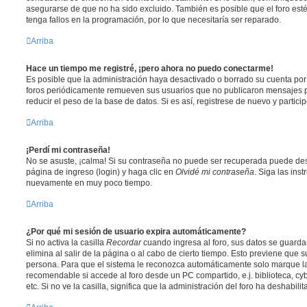
asegurarse de que no ha sido excluido. También es posible que el foro est
tenga fallos en la programación, por lo que necesitaría ser reparado.
Arriba
Hace un tiempo me registré, ¡pero ahora no puedo conectarme!
Es posible que la administración haya desactivado o borrado su cuenta po
foros periódicamente remueven sus usuarios que no publicaron mensajes p
reducir el peso de la base de datos. Si es así, registrese de nuevo y partici
Arriba
¡Perdí mi contraseña!
No se asuste, ¡calma! Si su contraseña no puede ser recuperada puede desac
página de ingreso (login) y haga clic en
Olvidé mi contraseña
. Siga las ins
nuevamente en muy poco tiempo.
Arriba
¿Por qué mi sesión de usuario expira automáticamente?
Si no activa la casilla
Recordar
cuando ingresa al foro, sus datos se guard
elimina al salir de la página o al cabo de cierto tiempo. Esto previene que
persona. Para que el sistema le reconozca automáticamente solo marque la 
recomendable si accede al foro desde un PC compartido, e.j. biblioteca, cy
etc. Si no ve la casilla, significa que la administración del foro ha deshabili