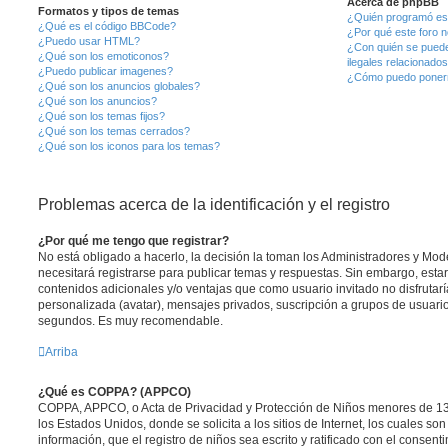
Acerca de phpBB
Formatos y tipos de temas
¿Quién programó est
¿Qué es el código BBCode?
¿Por qué este foro n
¿Puedo usar HTML?
¿Con quién se puede
¿Qué son los emoticonos?
ilegales relacionado
¿Puedo publicar imagenes?
¿Cómo puedo ponerm
¿Qué son los anuncios globales?
¿Qué son los anuncios?
¿Qué son los temas fijos?
¿Qué son los temas cerrados?
¿Qué son los iconos para los temas?
Problemas acerca de la identificación y el registro
¿Por qué me tengo que registrar?
No está obligado a hacerlo, la decisión la toman los Administradores y Mo
necesitará registrarse para publicar temas y respuestas. Sin embargo, estar
contenidos adicionales y/o ventajas que como usuario invitado no disfrutar
personalizada (avatar), mensajes privados, suscripción a grupos de usuario
segundos. Es muy recomendable.
Arriba
¿Qué es COPPA? (APPCO)
COPPA, APPCO, o Acta de Privacidad y Protección de Niños menores de 13
los Estados Unidos, donde se solicita a los sitios de Internet, los cuales so
información, que el registro de niños sea escrito y ratificado con el consen