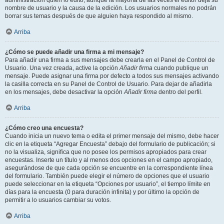
administración quién lo editó, aunque la mayoría de las veces el editor deja su
nombre de usuario y la causa de la edición. Los usuarios normales no podrán
borrar sus temas después de que alguien haya respondido al mismo.
Arriba
¿Cómo se puede añadir una firma a mi mensaje?
Para añadir una firma a sus mensajes debe crearla en el Panel de Control de
Usuario. Una vez creada, active la opción
Añadir firma
cuando publique un
mensaje. Puede asignar una firma por defecto a todos sus mensajes activando
la casilla correcta en su Panel de Control de Usuario. Para dejar de añadirla
en los mensajes, debe desactivar la opción
Añadir firma
dentro del perfil.
Arriba
¿Cómo creo una encuesta?
Cuando inicia un nuevo tema o edita el primer mensaje del mismo, debe hacer
clic en la etiqueta “Agregar Encuesta” debajo del formulario de publicación; si
no la visualiza, significa que no posee los permisos apropiados para crear
encuestas. Inserte un título y al menos dos opciones en el campo apropiado,
asegurándose de que cada opción se encuentre en la correspondiente línea
del formulario. También puede elegir el número de opciones que el usuario
puede seleccionar en la etiqueta “Opciones por usuario”, el tiempo límite en
días para la encuesta (0 para duración infinita) y por último la opción de
permitir a lo usuarios cambiar su votos.
Arriba