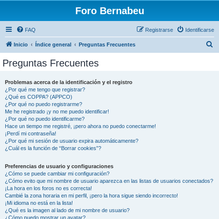
Foro Bernabeu
FAQ
Registrarse
Identificarse
B
Inicio
Índice general
Preguntas Frecuentes
u
Preguntas Frecuentes
s
c
Problemas acerca de la identificación y el registro
¿Por qué me tengo que registrar?
a
¿Qué es COPPA? (APPCO)
r
¿Por qué no puedo registrarme?
Me he registrado ¡y no me puedo identificar!
¿Por qué no puedo identificarme?
Hace un tiempo me registré, ¡pero ahora no puedo conectarme!
¡Perdí mi contraseña!
¿Por qué mi sesión de usuario expira automáticamente?
¿Cuál es la función de “Borrar cookies”?
Preferencias de usuario y configuraciones
¿Cómo se puede cambiar mi configuración?
¿Cómo evito que mi nombre de usuario aparezca en las listas de usuarios conectados?
¡La hora en los foros no es correcta!
Cambié la zona horaria en mi perfil, ¡pero la hora sigue siendo incorrecto!
¡Mi idioma no está en la lista!
¿Qué es la imagen al lado de mi nombre de usuario?
¿Cómo puedo mostrar un avatar?