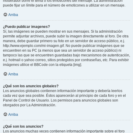
moderador borre el tema o los emoticones del mensaje. La administración
puede fijar un límite para el número de emoticones a utilizar en un mensaje.
Arriba
¿Puedo publicar imagenes?
Sí, las imágenes se pueden mostrar en sus mensajes. Si la administración
permite adjuntar archivos, puede subir la imagen directamente al foro. De otra
manera, debe guardar primero su foto en un servidor de acceso público, e.j.
http://www.ejemplo.com/mi-imagen.gif. No puede publicar imágenes que se
encuentren en su PC (a menos que sea un servidor de acceso público) ni
tampoco las que se encuentren guardadas bajo mecanismos de autenticación,
e.j. hotmail o yahoo correo, sitios protegidos por contraseñas, etc. Para exhibir
imágenes utilice el BBCode con la etiqueta [img].
Arriba
¿Qué son los anuncios globales?
Los anuncios globales contienen información importante y debería leerlos
cada vez que sea posible. Éstos aparecerán al principio de cada foro y en el
Panel de Control de Usuario. Los permisos para anuncios globales son
otorgados por La Administración.
Arriba
¿Qué son los anuncios?
Los anuncios muchas veces contienen información importante sobre el foro