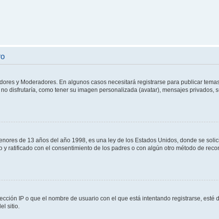
ro
adores y Moderadores. En algunos casos necesitará registrarse para publicar temas
no disfrutaría, como tener su imagen personalizada (avatar), mensajes privados, s
res de 13 años del año 1998, es una ley de los Estados Unidos, donde se solicita 
to y ratificado con el consentimiento de los padres o con algún otro método de rec
ección IP o que el nombre de usuario con el que está intentando registrarse, esté 
l sitio.