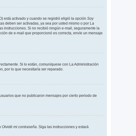
O) está activado y cuando se registró eligió la opción
Soy
tas deben ser activadas, ya sea por usted mismo o por La
 las instrucciones. Si no recibió ningún e-mail, seguramente la
rección de e-mail que proporcionó es correcta, envíe un mensaje
rrectamente. Si lo están, comuníquese con La Administración
n, por lo que necesitaría ser reparado.
usuarios que no publicaron mensajes por cierto periodo de
en
Olvidé mi contraseña
. Siga las instrucciones y estará