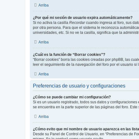
Arriba
¿Por qué mi sesión de usuario expira automáticamente?
Si no activa la casilla
Recordar
cuando ingresa al foro, sus dat
por otra persona. Para que el sistema le reconozca automáticam
universidades, etc. Si no ve la casilla, significa que la adminis
Arriba
¿Cuál es la función de “Borrar cookies”?
“Borrar cookies” borra las cookies creadas por phpBB, las cua
leer el seguimiento de la navegación del foro por el usuario si
Arriba
Preferencias de usuario y configuraciones
¿Cómo se puede cambiar mi configuración?
Si es un usuario registrado, todos sus datos y configuraciones
se encuentra en la parte superior de las páginas del foro. Este
Arriba
¿Cómo evito que mi nombre de usuario aparezca en las list
Desde su Panel de Control de Usuario, en “Preferencias de For
mismo. Se le contará como usuario oculto.