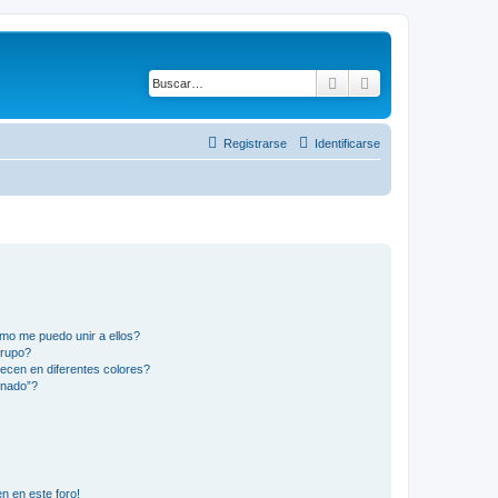
Buscar
Búsqueda avanza
Registrarse
Identificarse
mo me puedo unir a ellos?
Grupo?
ecen en diferentes colores?
inado”?
n en este foro!