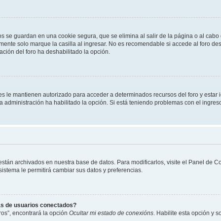
os se guardan en una cookie segura, que se elimina al salir de la página o al cab
ente solo marque la casilla al ingresar. No es recomendable si accede al foro des
tración del foro ha deshabilitado la opción.
les le mantienen autorizado para acceder a determinados recursos del foro y estar
 la administración ha habilitado la opción. Si está teniendo problemas con el ingres
 están archivados en nuestra base de datos. Para modificarlos, visite el Panel de 
 sistema le permitirá cambiar sus datos y preferencias.
as de usuarios conectados?
os”, encontrará la opción
Ocultar mi estado de conexións
. Habilite esta opción y 