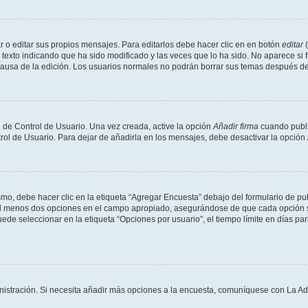
 o editar sus propios mensajes. Para editarlos debe hacer clic en en botón
editar
(
texto indicando que ha sido modificado y las veces que lo ha sido. No aparece si 
a causa de la edición. Los usuarios normales no podrán borrar sus temas después 
 de Control de Usuario. Una vez creada, active la opción
Añadir firma
cuando publi
trol de Usuario. Para dejar de añadirla en los mensajes, debe desactivar la opción
o, debe hacer clic en la etiqueta “Agregar Encuesta” debajo del formulario de publi
 al menos dos opciones en el campo apropiado, asegurándose de que cada opción se
 seleccionar en la etiqueta “Opciones por usuario”, el tiempo límite en días para 
inistración. Si necesita añadir más opciones a la encuesta, comuníquese con La Ad