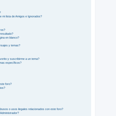
?
e mi lista de Amigos e Ignorados?
ros?
resultado?
ina en blanco?
nsajes y temas?
vorito y suscribirme a un tema?
emas específicos?
ste foro?
tos?
busos o usos ilegales relacionados con este foro?
Administrador?