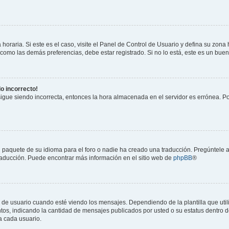
horaria. Si este es el caso, visite el Panel de Control de Usuario y defina su zona
 como las demás preferencias, debe estar registrado. Si no lo está, este es un bu
do incorrecto!
 sigue siendo incorrecta, entonces la hora almacenada en el servidor es errónea. P
 paquete de su idioma para el foro o nadie ha creado una traducción. Pregúntele a
 traducción. Puede encontrar más información en el sitio web de
phpBB
®
suario cuando esté viendo los mensajes. Dependiendo de la plantilla que utilice
ntos, indicando la cantidad de mensajes publicados por usted o su estatus dentro
a cada usuario.