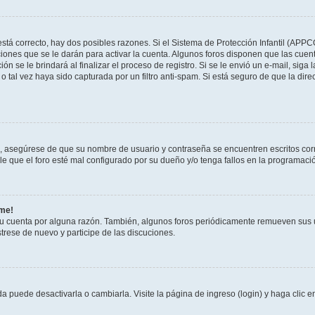
stá correcto, hay dos posibles razones. Si el Sistema de Protección Infantil (APPC
iones que se le darán para activar la cuenta. Algunos foros disponen que las cuen
ón se le brindará al finalizar el proceso de registro. Si se le envió un e-mail, siga
o tal vez haya sido capturada por un filtro anti-spam. Si está seguro de que la di
o, asegúrese de que su nombre de usuario y contraseña se encuentren escritos co
 que el foro esté mal configurado por su dueño y/o tenga fallos en la programació
rme!
su cuenta por alguna razón. También, algunos foros periódicamente remueven sus 
strese de nuevo y participe de las discuciones.
 puede desactivarla o cambiarla. Visite la página de ingreso (login) y haga clic 