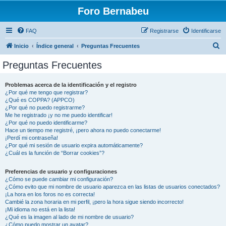
Foro Bernabeu
FAQ
Registrarse
Identificarse
B
Inicio
Índice general
Preguntas Frecuentes
u
Preguntas Frecuentes
s
c
Problemas acerca de la identificación y el registro
¿Por qué me tengo que registrar?
a
¿Qué es COPPA? (APPCO)
r
¿Por qué no puedo registrarme?
Me he registrado ¡y no me puedo identificar!
¿Por qué no puedo identificarme?
Hace un tiempo me registré, ¡pero ahora no puedo conectarme!
¡Perdí mi contraseña!
¿Por qué mi sesión de usuario expira automáticamente?
¿Cuál es la función de “Borrar cookies”?
Preferencias de usuario y configuraciones
¿Cómo se puede cambiar mi configuración?
¿Cómo evito que mi nombre de usuario aparezca en las listas de usuarios conectados?
¡La hora en los foros no es correcta!
Cambié la zona horaria en mi perfil, ¡pero la hora sigue siendo incorrecto!
¡Mi idioma no está en la lista!
¿Qué es la imagen al lado de mi nombre de usuario?
¿Cómo puedo mostrar un avatar?