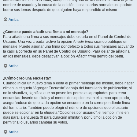
administración quién lo editó, aunque la mayoría de las veces el editor deja su
nombre de usuario y la causa de la edición. Los usuarios normales no podrán
borrar sus temas después de que alguien haya respondido al mismo.
Arriba
¿Cómo se puede añadir una firma a mi mensaje?
Para añadir una firma a sus mensajes debe crearla en el Panel de Control de
Usuario. Una vez creada, active la opción
Añadir firma
cuando publique un
mensaje. Puede asignar una firma por defecto a todos sus mensajes activando
la casilla correcta en su Panel de Control de Usuario. Para dejar de añadirla
en los mensajes, debe desactivar la opción
Añadir firma
dentro del perfil.
Arriba
¿Cómo creo una encuesta?
Cuando inicia un nuevo tema o edita el primer mensaje del mismo, debe hacer
clic en la etiqueta “Agregar Encuesta” debajo del formulario de publicación; si
no la visualiza, significa que no posee los permisos apropiados para crear
encuestas. Inserte un título y al menos dos opciones en el campo apropiado,
asegurándose de que cada opción se encuentre en la correspondiente línea
del formulario. También puede elegir el número de opciones que el usuario
puede seleccionar en la etiqueta “Opciones por usuario”, el tiempo límite en
días para la encuesta (0 para duración infinita) y por último la opción de
permitir a lo usuarios cambiar su votos.
Arriba