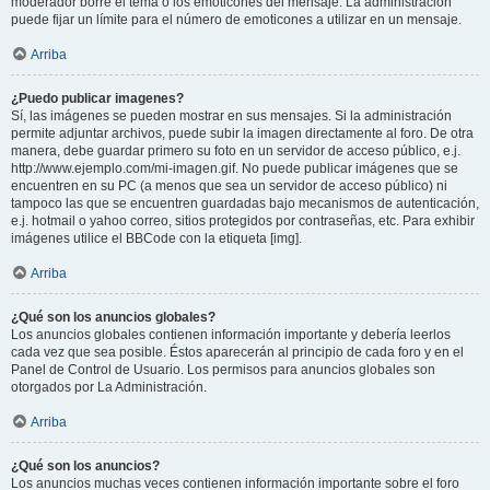
moderador borre el tema o los emoticones del mensaje. La administración
puede fijar un límite para el número de emoticones a utilizar en un mensaje.
Arriba
¿Puedo publicar imagenes?
Sí, las imágenes se pueden mostrar en sus mensajes. Si la administración
permite adjuntar archivos, puede subir la imagen directamente al foro. De otra
manera, debe guardar primero su foto en un servidor de acceso público, e.j.
http://www.ejemplo.com/mi-imagen.gif. No puede publicar imágenes que se
encuentren en su PC (a menos que sea un servidor de acceso público) ni
tampoco las que se encuentren guardadas bajo mecanismos de autenticación,
e.j. hotmail o yahoo correo, sitios protegidos por contraseñas, etc. Para exhibir
imágenes utilice el BBCode con la etiqueta [img].
Arriba
¿Qué son los anuncios globales?
Los anuncios globales contienen información importante y debería leerlos
cada vez que sea posible. Éstos aparecerán al principio de cada foro y en el
Panel de Control de Usuario. Los permisos para anuncios globales son
otorgados por La Administración.
Arriba
¿Qué son los anuncios?
Los anuncios muchas veces contienen información importante sobre el foro