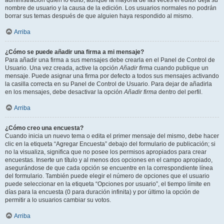
administración quién lo editó, aunque la mayoría de las veces el editor deja su
nombre de usuario y la causa de la edición. Los usuarios normales no podrán
borrar sus temas después de que alguien haya respondido al mismo.
Arriba
¿Cómo se puede añadir una firma a mi mensaje?
Para añadir una firma a sus mensajes debe crearla en el Panel de Control de
Usuario. Una vez creada, active la opción
Añadir firma
cuando publique un
mensaje. Puede asignar una firma por defecto a todos sus mensajes activando
la casilla correcta en su Panel de Control de Usuario. Para dejar de añadirla
en los mensajes, debe desactivar la opción
Añadir firma
dentro del perfil.
Arriba
¿Cómo creo una encuesta?
Cuando inicia un nuevo tema o edita el primer mensaje del mismo, debe hacer
clic en la etiqueta “Agregar Encuesta” debajo del formulario de publicación; si
no la visualiza, significa que no posee los permisos apropiados para crear
encuestas. Inserte un título y al menos dos opciones en el campo apropiado,
asegurándose de que cada opción se encuentre en la correspondiente línea
del formulario. También puede elegir el número de opciones que el usuario
puede seleccionar en la etiqueta “Opciones por usuario”, el tiempo límite en
días para la encuesta (0 para duración infinita) y por último la opción de
permitir a lo usuarios cambiar su votos.
Arriba