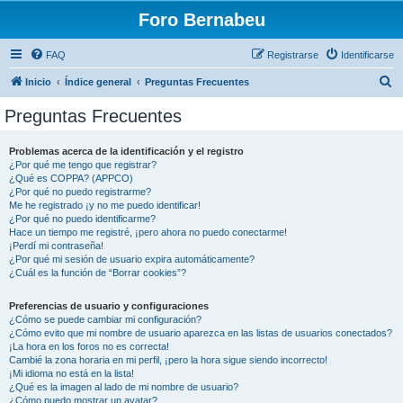
Foro Bernabeu
FAQ
Registrarse
Identificarse
B
Inicio
Índice general
Preguntas Frecuentes
u
Preguntas Frecuentes
s
c
Problemas acerca de la identificación y el registro
¿Por qué me tengo que registrar?
a
¿Qué es COPPA? (APPCO)
r
¿Por qué no puedo registrarme?
Me he registrado ¡y no me puedo identificar!
¿Por qué no puedo identificarme?
Hace un tiempo me registré, ¡pero ahora no puedo conectarme!
¡Perdí mi contraseña!
¿Por qué mi sesión de usuario expira automáticamente?
¿Cuál es la función de “Borrar cookies”?
Preferencias de usuario y configuraciones
¿Cómo se puede cambiar mi configuración?
¿Cómo evito que mi nombre de usuario aparezca en las listas de usuarios conectados?
¡La hora en los foros no es correcta!
Cambié la zona horaria en mi perfil, ¡pero la hora sigue siendo incorrecto!
¡Mi idioma no está en la lista!
¿Qué es la imagen al lado de mi nombre de usuario?
¿Cómo puedo mostrar un avatar?