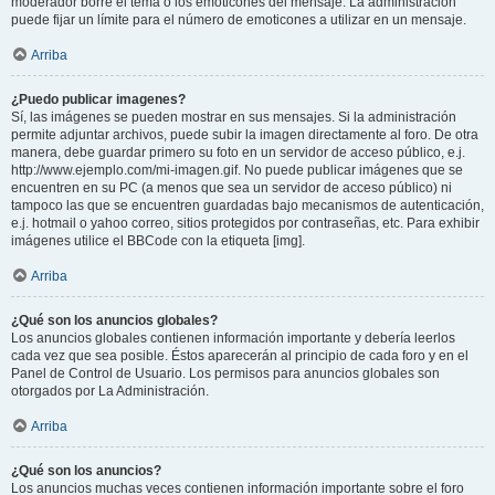
moderador borre el tema o los emoticones del mensaje. La administración
puede fijar un límite para el número de emoticones a utilizar en un mensaje.
Arriba
¿Puedo publicar imagenes?
Sí, las imágenes se pueden mostrar en sus mensajes. Si la administración
permite adjuntar archivos, puede subir la imagen directamente al foro. De otra
manera, debe guardar primero su foto en un servidor de acceso público, e.j.
http://www.ejemplo.com/mi-imagen.gif. No puede publicar imágenes que se
encuentren en su PC (a menos que sea un servidor de acceso público) ni
tampoco las que se encuentren guardadas bajo mecanismos de autenticación,
e.j. hotmail o yahoo correo, sitios protegidos por contraseñas, etc. Para exhibir
imágenes utilice el BBCode con la etiqueta [img].
Arriba
¿Qué son los anuncios globales?
Los anuncios globales contienen información importante y debería leerlos
cada vez que sea posible. Éstos aparecerán al principio de cada foro y en el
Panel de Control de Usuario. Los permisos para anuncios globales son
otorgados por La Administración.
Arriba
¿Qué son los anuncios?
Los anuncios muchas veces contienen información importante sobre el foro