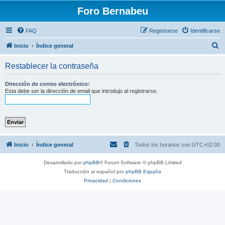
Foro Bernabeu
FAQ
Registrarse
Identificarse
B
Inicio
Índice general
u
Restablecer la contraseña
s
c
Dirección de correo electrónico:
Esta debe ser la dirección de email que introdujo al registrarse.
a
r
Inicio
Índice general
Todos los horarios son
UTC+02:00
Desarrollado por
phpBB
® Forum Software © phpBB Limited
Traducción al español por
phpBB España
Privacidad
|
Condiciones