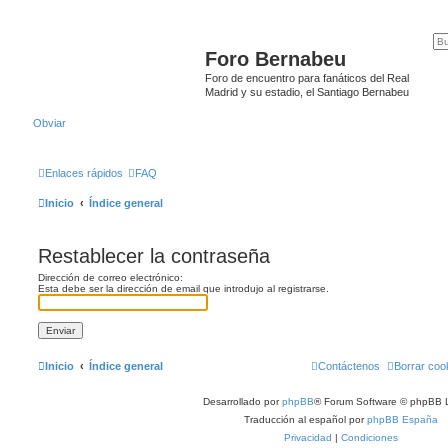
Foro Bernabeu
Foro de encuentro para fanáticos del Real
Madrid y su estadio, el Santiago Bernabeu
Obviar
Enlaces rápidos
FAQ
Inicio
Índice general
Restablecer la contraseña
Dirección de correo electrónico:
Esta debe ser la dirección de email que introdujo al registrarse.
Inicio
Índice general
Contáctenos
Borrar coo
Desarrollado por
phpBB
® Forum Software © phpBB L
Traducción al español por
phpBB España
Privacidad
|
Condiciones