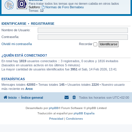
Para tratar todos los temas que no tienen cabida en otros lados
Subforo:
Normas de Foro Bernabeu
Temas:
12
IDENTIFICARSE
•
REGISTRARSE
Nombre de Usuario:
Contraseña:
Olvidé mi contraseña
Recordar
¿QUIÉN ESTÁ CONECTADO?
En total hay
1819
usuarios conectados :: 3 registrados, 0 ocultos y 1816 invitados
(basados en usuarios activos en los últimos 5 minutos)
La mayor cantidad de usuarios identificados fue
3951
el Sab, 14 Feb 2026, 13:41
ESTADÍSTICAS
Mensajes totales
42093
• Temas totales
145
• Usuarios totales
2224
• Nuestro usuario
más reciente es
Arox
Inicio
Índice general
Todos los horarios son
UTC+02:00
Desarrollado por
phpBB
® Forum Software © phpBB Limited
Traducción al español por
phpBB España
Privacidad
|
Condiciones