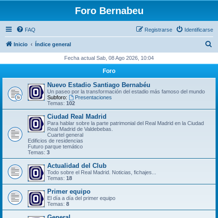
Foro Bernabeu
FAQ
Registrarse
Identificarse
B
Inicio
Índice general
u
Fecha actual Sab, 08 Ago 2026, 10:04
s
Foro
c
Nuevo Estadio Santiago Bernabéu
a
Un paseo por la transformación del estadio más famoso del mundo
Subforo:
Presentaciones
r
Temas:
102
Ciudad Real Madrid
Para hablar sobre la parte patrimonial del Real Madrid en la Ciudad
Real Madrid de Valdebebas.
Cuartel general
Edificios de residencias
Futuro parque temático
Temas:
3
Actualidad del Club
Todo sobre el Real Madrid. Noticias, fichajes...
Temas:
18
Primer equipo
El día a día del primer equipo
Temas:
8
General