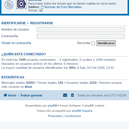
Para tratar todos los temas que no tienen cabida en otros lados
Subforo:
Normas de Foro Bernabeu
Temas:
12
IDENTIFICARSE
•
REGISTRARSE
Nombre de Usuario:
Contraseña:
Olvidé mi contraseña
Recordar
¿QUIÉN ESTÁ CONECTADO?
En total hay
1599
usuarios conectados :: 3 registrados, 0 ocultos y 1596 invitados
(basados en usuarios activos en los últimos 5 minutos)
La mayor cantidad de usuarios identificados fue
3951
el Sab, 14 Feb 2026, 13:41
ESTADÍSTICAS
Mensajes totales
42093
• Temas totales
145
• Usuarios totales
2224
• Nuestro usuario
más reciente es
Arox
Inicio
Índice general
Todos los horarios son
UTC+02:00
Desarrollado por
phpBB
® Forum Software © phpBB Limited
Traducción al español por
phpBB España
Privacidad
|
Condiciones