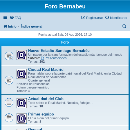
Foro Bernabeu
FAQ
Registrarse
Identificarse
B
Inicio
Índice general
u
Fecha actual Sab, 08 Ago 2026, 17:10
s
Foro
c
Nuevo Estadio Santiago Bernabéu
a
Un paseo por la transformación del estadio más famoso del mundo
Subforo:
Presentaciones
r
Temas:
102
Ciudad Real Madrid
Para hablar sobre la parte patrimonial del Real Madrid en la Ciudad
Real Madrid de Valdebebas.
Cuartel general
Edificios de residencias
Futuro parque temático
Temas:
3
Actualidad del Club
Todo sobre el Real Madrid. Noticias, fichajes...
Temas:
18
Primer equipo
El día a día del primer equipo
Temas:
8
General