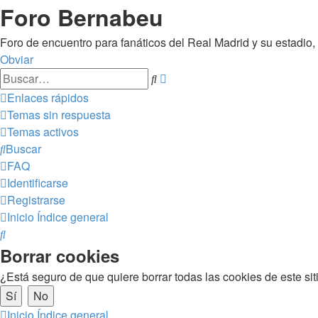
Foro Bernabeu
Foro de encuentro para fanáticos del Real Madrid y su estadio
Obviar
Búsqueda
Buscar
avanzada
Enlaces rápidos
Temas sin respuesta
Temas activos
Buscar
FAQ
Identificarse
Registrarse
Inicio
Índice general
Buscar
Borrar cookies
¿Está seguro de que quiere borrar todas las cookies de este sit
Inicio
Índice general