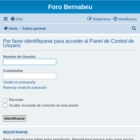
Foro Bernabeu
FAQ
Registrarse
Identificarse
B
Inicio
Índice general
u
Por favor identifíquese para acceder al Panel de Control de
s
Usuario
c
Nombre de Usuario:
a
r
Contraseña:
Olvidé mi contraseña
Reenviar email de activación
Recordar
Ocultar mi estado de conexión en esta sesión
REGISTRARSE
Para autenticarse debe estar registrado. Registrarse tomará solo unos pocos