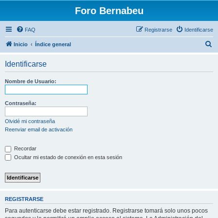
Foro Bernabeu
FAQ
Registrarse
Identificarse
B
Inicio
Índice general
u
Identificarse
s
c
Nombre de Usuario:
a
r
Contraseña:
Olvidé mi contraseña
Reenviar email de activación
Recordar
Ocultar mi estado de conexión en esta sesión
REGISTRARSE
Para autenticarse debe estar registrado. Registrarse tomará solo unos pocos