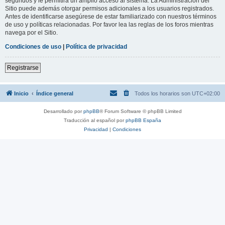
segundos y le permitirá un amplio acceso al sistema. La Administración del
Sitio puede además otorgar permisos adicionales a los usuarios registrados.
Antes de identificarse asegúrese de estar familiarizado con nuestros términos
de uso y políticas relacionadas. Por favor lea las reglas de los foros mientras
navega por el Sitio.
Condiciones de uso
|
Política de privacidad
Registrarse
Inicio
Índice general
Todos los horarios son
UTC+02:00
Desarrollado por
phpBB
® Forum Software © phpBB Limited
Traducción al español por
phpBB España
Privacidad
|
Condiciones