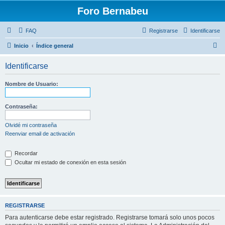
Foro Bernabeu
FAQ
Registrarse
Identificarse
B
Inicio
Índice general
u
Identificarse
s
c
Nombre de Usuario:
a
r
Contraseña:
Olvidé mi contraseña
Reenviar email de activación
Recordar
Ocultar mi estado de conexión en esta sesión
REGISTRARSE
Para autenticarse debe estar registrado. Registrarse tomará solo unos pocos