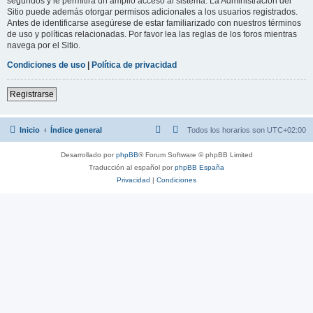
segundos y le permitirá un amplio acceso al sistema. La Administración del
Sitio puede además otorgar permisos adicionales a los usuarios registrados.
Antes de identificarse asegúrese de estar familiarizado con nuestros términos
de uso y políticas relacionadas. Por favor lea las reglas de los foros mientras
navega por el Sitio.
Condiciones de uso
|
Política de privacidad
Registrarse
Inicio
Índice general
Todos los horarios son
UTC+02:00
Desarrollado por
phpBB
® Forum Software © phpBB Limited
Traducción al español por
phpBB España
Privacidad
|
Condiciones