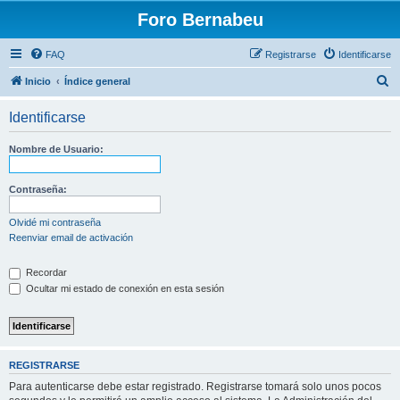
Foro Bernabeu
FAQ
Registrarse
Identificarse
B
Inicio
Índice general
u
Identificarse
s
c
Nombre de Usuario:
a
r
Contraseña:
Olvidé mi contraseña
Reenviar email de activación
Recordar
Ocultar mi estado de conexión en esta sesión
REGISTRARSE
Para autenticarse debe estar registrado. Registrarse tomará solo unos pocos