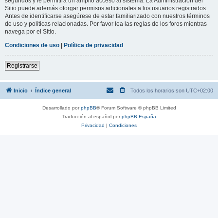
segundos y le permitirá un amplio acceso al sistema. La Administración del
Sitio puede además otorgar permisos adicionales a los usuarios registrados.
Antes de identificarse asegúrese de estar familiarizado con nuestros términos
de uso y políticas relacionadas. Por favor lea las reglas de los foros mientras
navega por el Sitio.
Condiciones de uso
|
Política de privacidad
Registrarse
Inicio
Índice general
Todos los horarios son
UTC+02:00
Desarrollado por
phpBB
® Forum Software © phpBB Limited
Traducción al español por
phpBB España
Privacidad
|
Condiciones