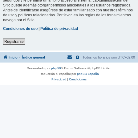
segundos y le permitirá un amplio acceso al sistema. La Administración del
Sitio puede además otorgar permisos adicionales a los usuarios registrados.
Antes de identificarse asegúrese de estar familiarizado con nuestros términos
de uso y políticas relacionadas. Por favor lea las reglas de los foros mientras
navega por el Sitio.
Condiciones de uso
|
Política de privacidad
Registrarse
Inicio
Índice general
Todos los horarios son
UTC+02:00
Desarrollado por
phpBB
® Forum Software © phpBB Limited
Traducción al español por
phpBB España
Privacidad
|
Condiciones