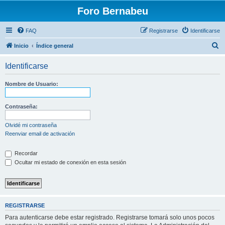
Foro Bernabeu
FAQ
Registrarse
Identificarse
B
Inicio
Índice general
u
Identificarse
s
c
Nombre de Usuario:
a
r
Contraseña:
Olvidé mi contraseña
Reenviar email de activación
Recordar
Ocultar mi estado de conexión en esta sesión
REGISTRARSE
Para autenticarse debe estar registrado. Registrarse tomará solo unos pocos