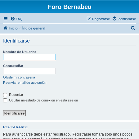
Foro Bernabeu
FAQ
Registrarse
Identificarse
B
Inicio
Índice general
u
Identificarse
s
c
Nombre de Usuario:
a
r
Contraseña:
Olvidé mi contraseña
Reenviar email de activación
Recordar
Ocultar mi estado de conexión en esta sesión
REGISTRARSE
Para autenticarse debe estar registrado. Registrarse tomará solo unos pocos