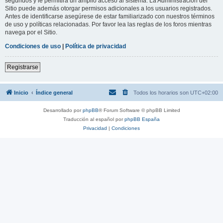
segundos y le permitirá un amplio acceso al sistema. La Administración del
Sitio puede además otorgar permisos adicionales a los usuarios registrados.
Antes de identificarse asegúrese de estar familiarizado con nuestros términos
de uso y políticas relacionadas. Por favor lea las reglas de los foros mientras
navega por el Sitio.
Condiciones de uso
|
Política de privacidad
Registrarse
Inicio
Índice general
Todos los horarios son
UTC+02:00
Desarrollado por
phpBB
® Forum Software © phpBB Limited
Traducción al español por
phpBB España
Privacidad
|
Condiciones