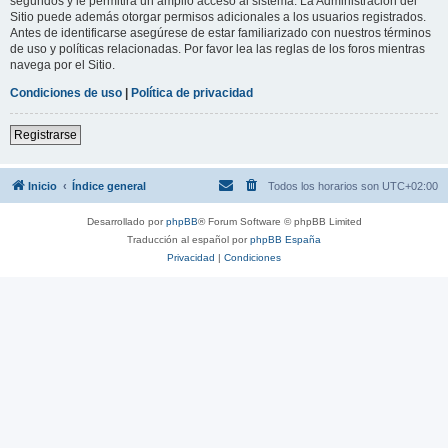
segundos y le permitirá un amplio acceso al sistema. La Administración del
Sitio puede además otorgar permisos adicionales a los usuarios registrados.
Antes de identificarse asegúrese de estar familiarizado con nuestros términos
de uso y políticas relacionadas. Por favor lea las reglas de los foros mientras
navega por el Sitio.
Condiciones de uso
|
Política de privacidad
Registrarse
Inicio
Índice general
Todos los horarios son
UTC+02:00
Desarrollado por
phpBB
® Forum Software © phpBB Limited
Traducción al español por
phpBB España
Privacidad
|
Condiciones