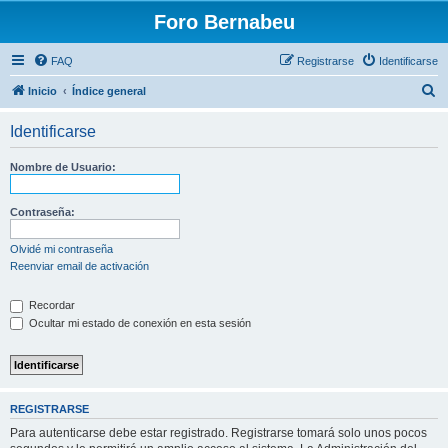
Foro Bernabeu
FAQ
Registrarse
Identificarse
B
Inicio
Índice general
u
Identificarse
s
c
Nombre de Usuario:
a
r
Contraseña:
Olvidé mi contraseña
Reenviar email de activación
Recordar
Ocultar mi estado de conexión en esta sesión
REGISTRARSE
Para autenticarse debe estar registrado. Registrarse tomará solo unos pocos