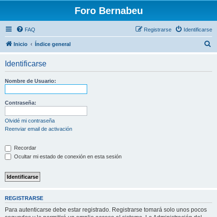
Foro Bernabeu
FAQ
Registrarse
Identificarse
B
Inicio
Índice general
u
Identificarse
s
c
Nombre de Usuario:
a
r
Contraseña:
Olvidé mi contraseña
Reenviar email de activación
Recordar
Ocultar mi estado de conexión en esta sesión
REGISTRARSE
Para autenticarse debe estar registrado. Registrarse tomará solo unos pocos