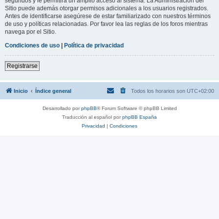
segundos y le permitirá un amplio acceso al sistema. La Administración del
Sitio puede además otorgar permisos adicionales a los usuarios registrados.
Antes de identificarse asegúrese de estar familiarizado con nuestros términos
de uso y políticas relacionadas. Por favor lea las reglas de los foros mientras
navega por el Sitio.
Condiciones de uso
|
Política de privacidad
Registrarse
Inicio
Índice general
Todos los horarios son
UTC+02:00
Desarrollado por
phpBB
® Forum Software © phpBB Limited
Traducción al español por
phpBB España
Privacidad
|
Condiciones