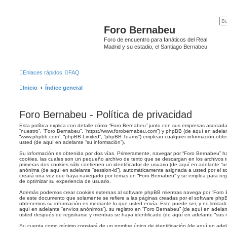
Foro Bernabeu
Foro de encuentro para fanáticos del Real
Madrid y su estadio, el Santiago Bernabeu
Enlaces rápidos
FAQ
Inicio
Índice general
Foro Bernabeu - Política de privacidad
Esta política explica con detalle cómo “Foro Bernabeu” junto con sus empresas asociadas
“nuestro”, “Foro Bernabeu”, “https://www.forobernabeu.com”) y phpBB (de aquí en adelant
“www.phpbb.com”, “phpBB Limited”, “phpBB Teams”) emplean cualquier información obten
usted (de aquí en adelante “su información”).
Su información es obtenida por dos vías. Primeramente, navegar por “Foro Bernabeu” h
cookies, las cuales son un pequeño archivo de texto que se descargan en los archivos
primeras dos cookies sólo contienen un identificador de usuario (de aquí en adelante “use
anónima (de aquí en adelante “session-id”), automáticamente asignada a usted por el s
creará una vez que haya navegado por temas en “Foro Bernabeu” y se emplea para regis
de optimizar su experiencia de usuario.
Además podemos crear cookies externas al software phpBB mientras navega por “Foro B
de este documento que solamente se refiere a las páginas creadas por el software ph
obtenemos su información es mediante lo que usted envía. Esto puede ser, y no limita
aquí en adelante “envíos anónimos”), su registro en “Foro Bernabeu” (de aquí en adela
usted después de registrarse y mientras se haya identificado (de aquí en adelante “sus 
Su cuenta como mínimo constará de un nombre único de identificación (de aquí en adel