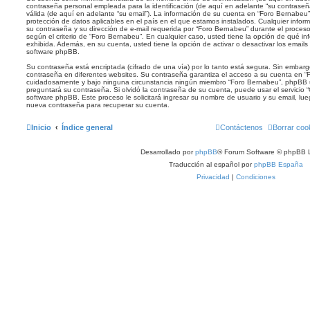
contraseña personal empleada para la identificación (de aquí en adelante “su contraseña
válida (de aquí en adelante “su email”). La información de su cuenta en “Foro Bernabeu”
protección de datos aplicables en el país en el que estamos instalados. Cualquier infor
su contraseña y su dirección de e-mail requerida por “Foro Bernabeu” durante el proceso 
según el criterio de “Foro Bernabeu”. En cualquier caso, usted tiene la opción de qué i
exhibida. Además, en su cuenta, usted tiene la opción de activar o desactivar los emai
software phpBB.
Su contraseña está encriptada (cifrado de una vía) por lo tanto está segura. Sin emba
contraseña en diferentes websites. Su contraseña garantiza el acceso a su cuenta en “
cuidadosamente y bajo ninguna circunstancia ningún miembro “Foro Bernabeu”, phpBB u 
preguntará su contraseña. Si olvidó la contraseña de su cuenta, puede usar el servicio “
software phpBB. Este proceso le solicitará ingresar su nombre de usuario y su email, l
nueva contraseña para recuperar su cuenta.
Inicio
Índice general
Contáctenos
Borrar coo
Desarrollado por
phpBB
® Forum Software © phpBB L
Traducción al español por
phpBB España
Privacidad
|
Condiciones