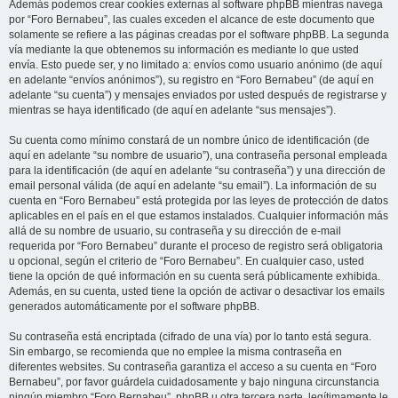
Además podemos crear cookies externas al software phpBB mientras navega
por “Foro Bernabeu”, las cuales exceden el alcance de este documento que
solamente se refiere a las páginas creadas por el software phpBB. La segunda
vía mediante la que obtenemos su información es mediante lo que usted
envía. Esto puede ser, y no limitado a: envíos como usuario anónimo (de aquí
en adelante “envíos anónimos”), su registro en “Foro Bernabeu” (de aquí en
adelante “su cuenta”) y mensajes enviados por usted después de registrarse y
mientras se haya identificado (de aquí en adelante “sus mensajes”).
Su cuenta como mínimo constará de un nombre único de identificación (de
aquí en adelante “su nombre de usuario”), una contraseña personal empleada
para la identificación (de aquí en adelante “su contraseña”) y una dirección de
email personal válida (de aquí en adelante “su email”). La información de su
cuenta en “Foro Bernabeu” está protegida por las leyes de protección de datos
aplicables en el país en el que estamos instalados. Cualquier información más
allá de su nombre de usuario, su contraseña y su dirección de e-mail
requerida por “Foro Bernabeu” durante el proceso de registro será obligatoria
u opcional, según el criterio de “Foro Bernabeu”. En cualquier caso, usted
tiene la opción de qué información en su cuenta será públicamente exhibida.
Además, en su cuenta, usted tiene la opción de activar o desactivar los emails
generados automáticamente por el software phpBB.
Su contraseña está encriptada (cifrado de una vía) por lo tanto está segura.
Sin embargo, se recomienda que no emplee la misma contraseña en
diferentes websites. Su contraseña garantiza el acceso a su cuenta en “Foro
Bernabeu”, por favor guárdela cuidadosamente y bajo ninguna circunstancia
ningún miembro “Foro Bernabeu”, phpBB u otra tercera parte, legítimamente le