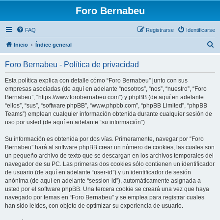
Foro Bernabeu
FAQ
Registrarse
Identificarse
B
Inicio
Índice general
u
Foro Bernabeu - Política de privacidad
s
c
Esta política explica con detalle cómo “Foro Bernabeu” junto con sus
empresas asociadas (de aquí en adelante “nosotros”, “nos”, “nuestro”, “Foro
a
Bernabeu”, “https://www.forobernabeu.com”) y phpBB (de aquí en adelante
r
“ellos”, “sus”, “software phpBB”, “www.phpbb.com”, “phpBB Limited”, “phpBB
Teams”) emplean cualquier información obtenida durante cualquier sesión de
uso por usted (de aquí en adelante “su información”).
Su información es obtenida por dos vías. Primeramente, navegar por “Foro
Bernabeu” hará al software phpBB crear un número de cookies, las cuales son
un pequeño archivo de texto que se descargan en los archivos temporales del
navegador de su PC. Las primeras dos cookies sólo contienen un identificador
de usuario (de aquí en adelante “user-id”) y un identificador de sesión
anónima (de aquí en adelante “session-id”), automáticamente asignada a
usted por el software phpBB. Una tercera cookie se creará una vez que haya
navegado por temas en “Foro Bernabeu” y se emplea para registrar cuales
han sido leídos, con objeto de optimizar su experiencia de usuario.