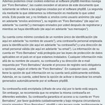
Además podemos crear cookies externas al software phpBB mientras navega
por “Foro Bernabeu”, las cuales exceden el alcance de este documento que
solamente se refiere a las páginas creadas por el software phpBB. La segunda
vía mediante la que obtenemos su información es mediante lo que usted
envía. Esto puede ser, y no limitado a: envíos como usuario anónimo (de aquí
en adelante “envíos anónimos”), su registro en “Foro Bernabeu” (de aquí en
adelante “su cuenta”) y mensajes enviados por usted después de registrarse y
mientras se haya identificado (de aquí en adelante “sus mensajes”).
Su cuenta como mínimo constará de un nombre único de identificación (de
aquí en adelante “su nombre de usuario”), una contraseña personal empleada
para la identificación (de aquí en adelante “su contraseña”) y una dirección de
email personal válida (de aquí en adelante “su email”). La información de su
cuenta en “Foro Bernabeu” está protegida por las leyes de protección de datos
aplicables en el país en el que estamos instalados. Cualquier información más
allá de su nombre de usuario, su contraseña y su dirección de e-mail
requerida por “Foro Bernabeu” durante el proceso de registro será obligatoria
u opcional, según el criterio de “Foro Bernabeu”. En cualquier caso, usted
tiene la opción de qué información en su cuenta será públicamente exhibida.
Además, en su cuenta, usted tiene la opción de activar o desactivar los emails
generados automáticamente por el software phpBB.
Su contraseña está encriptada (cifrado de una vía) por lo tanto está segura.
Sin embargo, se recomienda que no emplee la misma contraseña en
diferentes websites. Su contraseña garantiza el acceso a su cuenta en “Foro
Bernabeu”, por favor guárdela cuidadosamente y bajo ninguna circunstancia
ningún miembro “Foro Bernabeu”, phpBB u otra tercera parte, legítimamente le