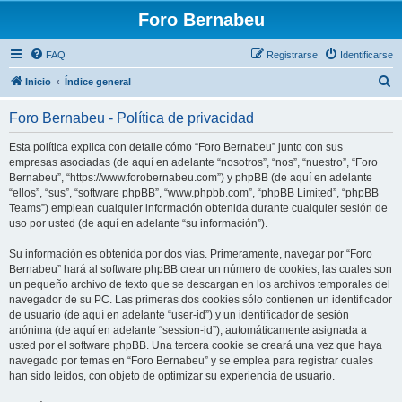
Foro Bernabeu
FAQ
Registrarse
Identificarse
B
Inicio
Índice general
u
Foro Bernabeu - Política de privacidad
s
c
Esta política explica con detalle cómo “Foro Bernabeu” junto con sus
empresas asociadas (de aquí en adelante “nosotros”, “nos”, “nuestro”, “Foro
a
Bernabeu”, “https://www.forobernabeu.com”) y phpBB (de aquí en adelante
r
“ellos”, “sus”, “software phpBB”, “www.phpbb.com”, “phpBB Limited”, “phpBB
Teams”) emplean cualquier información obtenida durante cualquier sesión de
uso por usted (de aquí en adelante “su información”).
Su información es obtenida por dos vías. Primeramente, navegar por “Foro
Bernabeu” hará al software phpBB crear un número de cookies, las cuales son
un pequeño archivo de texto que se descargan en los archivos temporales del
navegador de su PC. Las primeras dos cookies sólo contienen un identificador
de usuario (de aquí en adelante “user-id”) y un identificador de sesión
anónima (de aquí en adelante “session-id”), automáticamente asignada a
usted por el software phpBB. Una tercera cookie se creará una vez que haya
navegado por temas en “Foro Bernabeu” y se emplea para registrar cuales
han sido leídos, con objeto de optimizar su experiencia de usuario.