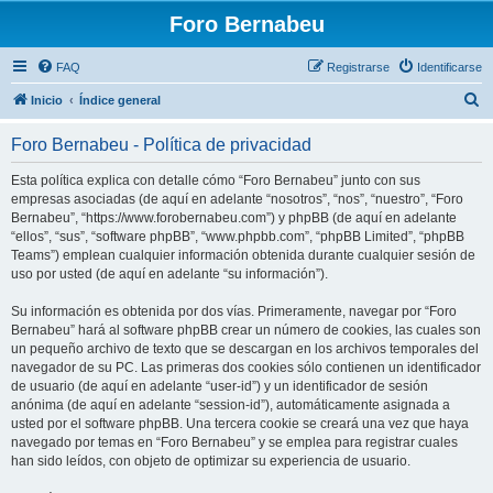
Foro Bernabeu
FAQ
Registrarse
Identificarse
B
Inicio
Índice general
u
Foro Bernabeu - Política de privacidad
s
c
Esta política explica con detalle cómo “Foro Bernabeu” junto con sus
empresas asociadas (de aquí en adelante “nosotros”, “nos”, “nuestro”, “Foro
a
Bernabeu”, “https://www.forobernabeu.com”) y phpBB (de aquí en adelante
r
“ellos”, “sus”, “software phpBB”, “www.phpbb.com”, “phpBB Limited”, “phpBB
Teams”) emplean cualquier información obtenida durante cualquier sesión de
uso por usted (de aquí en adelante “su información”).
Su información es obtenida por dos vías. Primeramente, navegar por “Foro
Bernabeu” hará al software phpBB crear un número de cookies, las cuales son
un pequeño archivo de texto que se descargan en los archivos temporales del
navegador de su PC. Las primeras dos cookies sólo contienen un identificador
de usuario (de aquí en adelante “user-id”) y un identificador de sesión
anónima (de aquí en adelante “session-id”), automáticamente asignada a
usted por el software phpBB. Una tercera cookie se creará una vez que haya
navegado por temas en “Foro Bernabeu” y se emplea para registrar cuales
han sido leídos, con objeto de optimizar su experiencia de usuario.