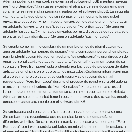
Además podemos crear cookies externas al software phpBB mientras navega
por “Foro Bernabeu”, las cuales exceden el alcance de este documento que
solamente se refiere a las páginas creadas por el software phpBB. La segunda
vía mediante la que obtenemos su información es mediante lo que usted
envía. Esto puede ser, y no limitado a: envíos como usuario anónimo (de aquí
en adelante “envíos anónimos”), su registro en “Foro Bernabeu” (de aquí en
adelante “su cuenta”) y mensajes enviados por usted después de registrarse y
mientras se haya identificado (de aquí en adelante “sus mensajes”).
Su cuenta como mínimo constará de un nombre único de identificación (de
aquí en adelante “su nombre de usuario”), una contraseña personal empleada
para la identificación (de aquí en adelante “su contraseña”) y una dirección de
email personal válida (de aquí en adelante “su email”). La información de su
cuenta en “Foro Bernabeu” está protegida por las leyes de protección de datos
aplicables en el país en el que estamos instalados. Cualquier información más
allá de su nombre de usuario, su contraseña y su dirección de e-mail
requerida por “Foro Bernabeu” durante el proceso de registro será obligatoria
u opcional, según el criterio de “Foro Bernabeu”. En cualquier caso, usted
tiene la opción de qué información en su cuenta será públicamente exhibida.
Además, en su cuenta, usted tiene la opción de activar o desactivar los emails
generados automáticamente por el software phpBB.
Su contraseña está encriptada (cifrado de una vía) por lo tanto está segura.
Sin embargo, se recomienda que no emplee la misma contraseña en
diferentes websites. Su contraseña garantiza el acceso a su cuenta en “Foro
Bernabeu”, por favor guárdela cuidadosamente y bajo ninguna circunstancia
ningún miembro “Foro Bernabeu”, phpBB u otra tercera parte, legítimamente le