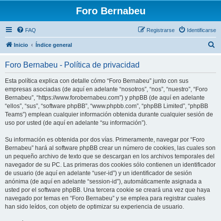
Foro Bernabeu
FAQ
Registrarse
Identificarse
B
Inicio
Índice general
u
Foro Bernabeu - Política de privacidad
s
c
Esta política explica con detalle cómo “Foro Bernabeu” junto con sus
empresas asociadas (de aquí en adelante “nosotros”, “nos”, “nuestro”, “Foro
a
Bernabeu”, “https://www.forobernabeu.com”) y phpBB (de aquí en adelante
r
“ellos”, “sus”, “software phpBB”, “www.phpbb.com”, “phpBB Limited”, “phpBB
Teams”) emplean cualquier información obtenida durante cualquier sesión de
uso por usted (de aquí en adelante “su información”).
Su información es obtenida por dos vías. Primeramente, navegar por “Foro
Bernabeu” hará al software phpBB crear un número de cookies, las cuales son
un pequeño archivo de texto que se descargan en los archivos temporales del
navegador de su PC. Las primeras dos cookies sólo contienen un identificador
de usuario (de aquí en adelante “user-id”) y un identificador de sesión
anónima (de aquí en adelante “session-id”), automáticamente asignada a
usted por el software phpBB. Una tercera cookie se creará una vez que haya
navegado por temas en “Foro Bernabeu” y se emplea para registrar cuales
han sido leídos, con objeto de optimizar su experiencia de usuario.