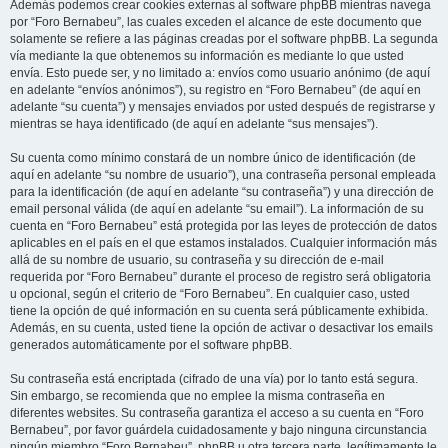
Además podemos crear cookies externas al software phpBB mientras navega
por “Foro Bernabeu”, las cuales exceden el alcance de este documento que
solamente se refiere a las páginas creadas por el software phpBB. La segunda
vía mediante la que obtenemos su información es mediante lo que usted
envía. Esto puede ser, y no limitado a: envíos como usuario anónimo (de aquí
en adelante “envíos anónimos”), su registro en “Foro Bernabeu” (de aquí en
adelante “su cuenta”) y mensajes enviados por usted después de registrarse y
mientras se haya identificado (de aquí en adelante “sus mensajes”).
Su cuenta como mínimo constará de un nombre único de identificación (de
aquí en adelante “su nombre de usuario”), una contraseña personal empleada
para la identificación (de aquí en adelante “su contraseña”) y una dirección de
email personal válida (de aquí en adelante “su email”). La información de su
cuenta en “Foro Bernabeu” está protegida por las leyes de protección de datos
aplicables en el país en el que estamos instalados. Cualquier información más
allá de su nombre de usuario, su contraseña y su dirección de e-mail
requerida por “Foro Bernabeu” durante el proceso de registro será obligatoria
u opcional, según el criterio de “Foro Bernabeu”. En cualquier caso, usted
tiene la opción de qué información en su cuenta será públicamente exhibida.
Además, en su cuenta, usted tiene la opción de activar o desactivar los emails
generados automáticamente por el software phpBB.
Su contraseña está encriptada (cifrado de una vía) por lo tanto está segura.
Sin embargo, se recomienda que no emplee la misma contraseña en
diferentes websites. Su contraseña garantiza el acceso a su cuenta en “Foro
Bernabeu”, por favor guárdela cuidadosamente y bajo ninguna circunstancia
ningún miembro “Foro Bernabeu”, phpBB u otra tercera parte, legítimamente le