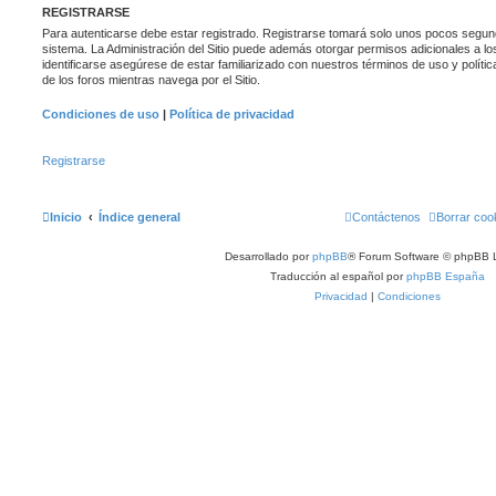
REGISTRARSE
Para autenticarse debe estar registrado. Registrarse tomará solo unos pocos segund
sistema. La Administración del Sitio puede además otorgar permisos adicionales a lo
identificarse asegúrese de estar familiarizado con nuestros términos de uso y polític
de los foros mientras navega por el Sitio.
Condiciones de uso
|
Política de privacidad
Registrarse
Inicio
Índice general
Contáctenos
Borrar coo
Desarrollado por
phpBB
® Forum Software © phpBB L
Traducción al español por
phpBB España
Privacidad
|
Condiciones