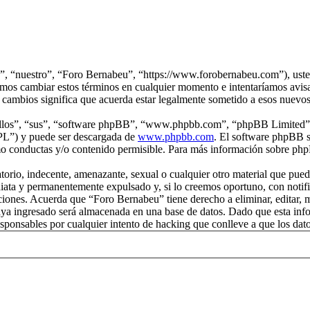
”, “nuestro”, “Foro Bernabeu”, “https://www.forobernabeu.com”), usted
mos cambiar estos términos en cualquier momento e intentaríamos avisar
cambios significa que acuerda estar legalmente sometido a esos nuevos
“ellos”, “sus”, “software phpBB”, “www.phpbb.com”, “phpBB Limited”, 
GPL”) y puede ser descargada de
www.phpbb.com
. El software phpBB s
o conductas y/o contenido permisible. Para más información sobre phpB
rio, indecente, amenazante, sexual o cualquier otro material que pueda
iata y permanentemente expulsado y, si lo creemos oportuno, con notific
iciones. Acuerda que “Foro Bernabeu” tiene derecho a eliminar, editar,
a ingresado será almacenada en una base de datos. Dado que esta infor
ponsables por cualquier intento de hacking que conlleve a que los da