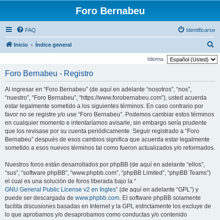
Foro Bernabeu
FAQ
Identificarse
B
Inicio
Índice general
u
Idioma:
s
Foro Bernabeu - Registro
c
Al ingresar en “Foro Bernabeu” (de aquí en adelante “nosotros”, “nos”,
a
“nuestro”, “Foro Bernabeu”, “https://www.forobernabeu.com”), usted acuerda
r
estar legalmente sometido a los siguientes términos. En caso contrario por
favor no se registre y/o use “Foro Bernabeu”. Podemos cambiar estos términos
en cualquier momento e intentaríamos avisarle, sin embargo sería prudente
que los revisase por su cuenta periódicamente. Seguir registrado a “Foro
Bernabeu” después de esos cambios significa que acuerda estar legalmente
sometido a esos nuevos términos tal como fueron actualizados y/o reformados.
Nuestros foros están desarrollados por phpBB (de aquí en adelante “ellos”,
“sus”, “software phpBB”, “www.phpbb.com”, “phpBB Limited”, “phpBB Teams”)
el cual es una solución de foros liberada bajo la “
GNU General Public License v2 en Ingles
” (de aquí en adelante “GPL”) y
puede ser descargada de
www.phpbb.com
. El software phpBB solamente
facilita discusiones basadas en Internet y la GPL estrictamente los excluye de
lo que aprobamos y/o desaprobamos como conductas y/o contenido