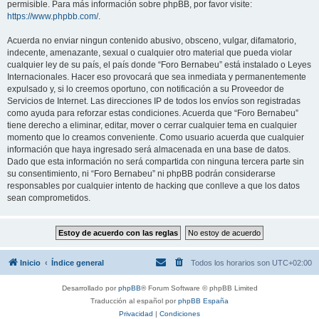
permisible. Para más información sobre phpBB, por favor visite:
https://www.phpbb.com/
.
Acuerda no enviar ningun contenido abusivo, obsceno, vulgar, difamatorio,
indecente, amenazante, sexual o cualquier otro material que pueda violar
cualquier ley de su país, el país donde “Foro Bernabeu” está instalado o Leyes
Internacionales. Hacer eso provocará que sea inmediata y permanentemente
expulsado y, si lo creemos oportuno, con notificación a su Proveedor de
Servicios de Internet. Las direcciones IP de todos los envíos son registradas
como ayuda para reforzar estas condiciones. Acuerda que “Foro Bernabeu”
tiene derecho a eliminar, editar, mover o cerrar cualquier tema en cualquier
momento que lo creamos conveniente. Como usuario acuerda que cualquier
información que haya ingresado será almacenada en una base de datos.
Dado que esta información no será compartida con ninguna tercera parte sin
su consentimiento, ni “Foro Bernabeu” ni phpBB podrán considerarse
responsables por cualquier intento de hacking que conlleve a que los datos
sean comprometidos.
Inicio
Índice general
Todos los horarios son
UTC+02:00
Desarrollado por
phpBB
® Forum Software © phpBB Limited
Traducción al español por
phpBB España
Privacidad
|
Condiciones