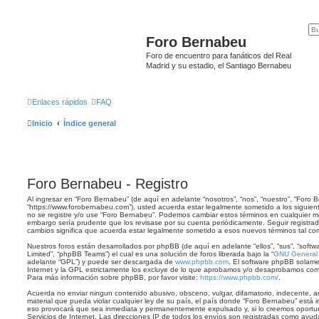
Foro Bernabeu
Foro de encuentro para fanáticos del Real
Madrid y su estadio, el Santiago Bernabeu
Enlaces rápidos
FAQ
Inicio
Índice general
Foro Bernabeu - Registro
Al ingresar en “Foro Bernabeu” (de aquí en adelante “nosotros”, “nos”, “nuestro”, “Foro 
“https://www.forobernabeu.com”), usted acuerda estar legalmente sometido a los siguient
no se registre y/o use “Foro Bernabeu”. Podemos cambiar estos términos en cualquier mo
embargo sería prudente que los revisase por su cuenta periódicamente. Seguir registr
cambios significa que acuerda estar legalmente sometido a esos nuevos términos tal co
Nuestros foros están desarrollados por phpBB (de aquí en adelante “ellos”, “sus”, “so
Limited”, “phpBB Teams”) el cual es una solución de foros liberada bajo la “
GNU General P
adelante “GPL”) y puede ser descargada de
www.phpbb.com
. El software phpBB solame
Internet y la GPL estrictamente los excluye de lo que aprobamos y/o desaprobamos com
Para más información sobre phpBB, por favor visite:
https://www.phpbb.com/
.
Acuerda no enviar ningun contenido abusivo, obsceno, vulgar, difamatorio, indecente, a
material que pueda violar cualquier ley de su país, el país donde “Foro Bernabeu” está 
eso provocará que sea inmediata y permanentemente expulsado y, si lo creemos oportun
Servicios de Internet. Las direcciones IP de todos los envíos son registradas como ayud