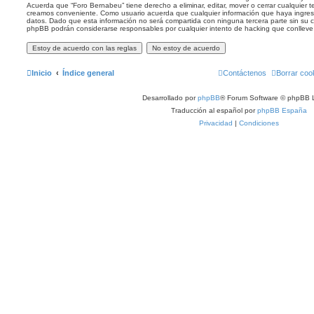
Acuerda que “Foro Bernabeu” tiene derecho a eliminar, editar, mover o cerrar cualquier
creamos conveniente. Como usuario acuerda que cualquier información que haya ingr
datos. Dado que esta información no será compartida con ninguna tercera parte sin su c
phpBB podrán considerarse responsables por cualquier intento de hacking que conllev
Inicio
Índice general
Contáctenos
Borrar coo
Desarrollado por
phpBB
® Forum Software © phpBB L
Traducción al español por
phpBB España
Privacidad
|
Condiciones