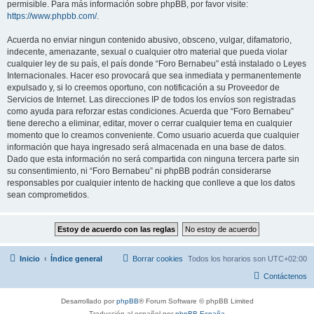
permisible. Para más información sobre phpBB, por favor visite:
https://www.phpbb.com/
.
Acuerda no enviar ningun contenido abusivo, obsceno, vulgar, difamatorio,
indecente, amenazante, sexual o cualquier otro material que pueda violar
cualquier ley de su país, el país donde “Foro Bernabeu” está instalado o Leyes
Internacionales. Hacer eso provocará que sea inmediata y permanentemente
expulsado y, si lo creemos oportuno, con notificación a su Proveedor de
Servicios de Internet. Las direcciones IP de todos los envíos son registradas
como ayuda para reforzar estas condiciones. Acuerda que “Foro Bernabeu”
tiene derecho a eliminar, editar, mover o cerrar cualquier tema en cualquier
momento que lo creamos conveniente. Como usuario acuerda que cualquier
información que haya ingresado será almacenada en una base de datos.
Dado que esta información no será compartida con ninguna tercera parte sin
su consentimiento, ni “Foro Bernabeu” ni phpBB podrán considerarse
responsables por cualquier intento de hacking que conlleve a que los datos
sean comprometidos.
Inicio
Índice general
Borrar cookies
Todos los horarios son
UTC+02:00
Contáctenos
Desarrollado por
phpBB
® Forum Software © phpBB Limited
Traducción al español por
phpBB España