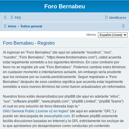
Foro Bernabeu
FAQ
Identificarse
B
Inicio
Índice general
u
Idioma:
s
Foro Bernabeu - Registro
c
Al ingresar en “Foro Bernabeu” (de aquí en adelante “nosotros”, “nos”,
a
“nuestro”, “Foro Bernabeu”, “https://www.forobernabeu.com”), usted acuerda
r
estar legalmente sometido a los siguientes términos. En caso contrario por
favor no se registre y/o use “Foro Bernabeu”. Podemos cambiar estos términos
en cualquier momento e intentaríamos avisarle, sin embargo sería prudente
que los revisase por su cuenta periódicamente. Seguir registrado a “Foro
Bernabeu” después de esos cambios significa que acuerda estar legalmente
sometido a esos nuevos términos tal como fueron actualizados y/o reformados.
Nuestros foros están desarrollados por phpBB (de aquí en adelante “ellos”,
“sus”, “software phpBB”, “www.phpbb.com”, “phpBB Limited”, “phpBB Teams”)
el cual es una solución de foros liberada bajo la “
GNU General Public License v2 en Ingles
” (de aquí en adelante “GPL”) y
puede ser descargada de
www.phpbb.com
. El software phpBB solamente
facilita discusiones basadas en Internet y la GPL estrictamente los excluye de
lo que aprobamos y/o desaprobamos como conductas y/o contenido