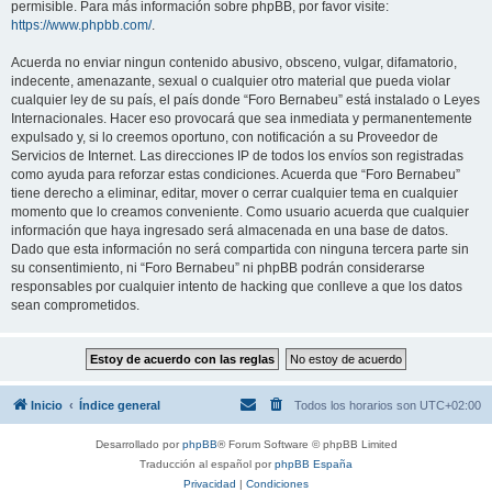
permisible. Para más información sobre phpBB, por favor visite:
https://www.phpbb.com/
.
Acuerda no enviar ningun contenido abusivo, obsceno, vulgar, difamatorio,
indecente, amenazante, sexual o cualquier otro material que pueda violar
cualquier ley de su país, el país donde “Foro Bernabeu” está instalado o Leyes
Internacionales. Hacer eso provocará que sea inmediata y permanentemente
expulsado y, si lo creemos oportuno, con notificación a su Proveedor de
Servicios de Internet. Las direcciones IP de todos los envíos son registradas
como ayuda para reforzar estas condiciones. Acuerda que “Foro Bernabeu”
tiene derecho a eliminar, editar, mover o cerrar cualquier tema en cualquier
momento que lo creamos conveniente. Como usuario acuerda que cualquier
información que haya ingresado será almacenada en una base de datos.
Dado que esta información no será compartida con ninguna tercera parte sin
su consentimiento, ni “Foro Bernabeu” ni phpBB podrán considerarse
responsables por cualquier intento de hacking que conlleve a que los datos
sean comprometidos.
Inicio
Índice general
Todos los horarios son
UTC+02:00
Desarrollado por
phpBB
® Forum Software © phpBB Limited
Traducción al español por
phpBB España
Privacidad
|
Condiciones