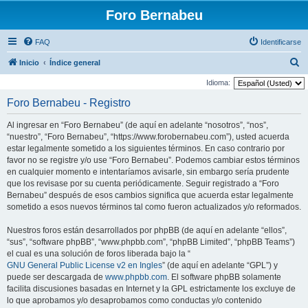
Foro Bernabeu
FAQ
Identificarse
B
Inicio
Índice general
u
Idioma:
s
Foro Bernabeu - Registro
c
Al ingresar en “Foro Bernabeu” (de aquí en adelante “nosotros”, “nos”,
a
“nuestro”, “Foro Bernabeu”, “https://www.forobernabeu.com”), usted acuerda
r
estar legalmente sometido a los siguientes términos. En caso contrario por
favor no se registre y/o use “Foro Bernabeu”. Podemos cambiar estos términos
en cualquier momento e intentaríamos avisarle, sin embargo sería prudente
que los revisase por su cuenta periódicamente. Seguir registrado a “Foro
Bernabeu” después de esos cambios significa que acuerda estar legalmente
sometido a esos nuevos términos tal como fueron actualizados y/o reformados.
Nuestros foros están desarrollados por phpBB (de aquí en adelante “ellos”,
“sus”, “software phpBB”, “www.phpbb.com”, “phpBB Limited”, “phpBB Teams”)
el cual es una solución de foros liberada bajo la “
GNU General Public License v2 en Ingles
” (de aquí en adelante “GPL”) y
puede ser descargada de
www.phpbb.com
. El software phpBB solamente
facilita discusiones basadas en Internet y la GPL estrictamente los excluye de
lo que aprobamos y/o desaprobamos como conductas y/o contenido