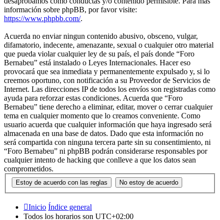
desaprobamos como conductas y/o contenido permisible. Para más
información sobre phpBB, por favor visite:
https://www.phpbb.com/
.
Acuerda no enviar ningun contenido abusivo, obsceno, vulgar,
difamatorio, indecente, amenazante, sexual o cualquier otro material
que pueda violar cualquier ley de su país, el país donde “Foro
Bernabeu” está instalado o Leyes Internacionales. Hacer eso
provocará que sea inmediata y permanentemente expulsado y, si lo
creemos oportuno, con notificación a su Proveedor de Servicios de
Internet. Las direcciones IP de todos los envíos son registradas como
ayuda para reforzar estas condiciones. Acuerda que “Foro
Bernabeu” tiene derecho a eliminar, editar, mover o cerrar cualquier
tema en cualquier momento que lo creamos conveniente. Como
usuario acuerda que cualquier información que haya ingresado será
almacenada en una base de datos. Dado que esta información no
será compartida con ninguna tercera parte sin su consentimiento, ni
“Foro Bernabeu” ni phpBB podrán considerarse responsables por
cualquier intento de hacking que conlleve a que los datos sean
comprometidos.
Inicio
Índice general
Todos los horarios son
UTC+02:00