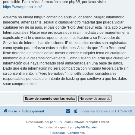
permisible. Para más información sobre phpBB, por favor visite:
https://www.phpbb.com/
.
Acuerda no enviar ningun contenido abusivo, obsceno, vulgar, difamatorio,
indecente, amenazante, sexual o cualquier otro material que pueda violar
cualquier ley de su país, el país donde “Foro Bernabeu” está instalado o Leyes
Internacionales. Hacer eso provocará que sea inmediata y permanentemente
expulsado y, si lo creemos oportuno, con notificación a su Proveedor de
Servicios de Internet. Las direcciones IP de todos los envíos son registradas
como ayuda para reforzar estas condiciones. Acuerda que “Foro Bernabeu”
tiene derecho a eliminar, editar, mover o cerrar cualquier tema en cualquier
momento que lo creamos conveniente. Como usuario acuerda que cualquier
información que haya ingresado será almacenada en una base de datos.
Dado que esta información no será compartida con ninguna tercera parte sin
su consentimiento, ni “Foro Bernabeu” ni phpBB podrán considerarse
responsables por cualquier intento de hacking que conlleve a que los datos
sean comprometidos.
Inicio
Índice general
Todos los horarios son
UTC+02:00
Desarrollado por
phpBB
® Forum Software © phpBB Limited
Traducción al español por
phpBB España
Privacidad
|
Condiciones