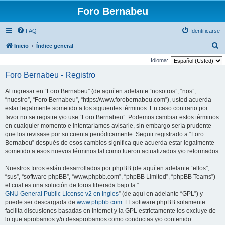
Foro Bernabeu
FAQ
Identificarse
B
Inicio
Índice general
u
Idioma:
s
Foro Bernabeu - Registro
c
Al ingresar en “Foro Bernabeu” (de aquí en adelante “nosotros”, “nos”,
a
“nuestro”, “Foro Bernabeu”, “https://www.forobernabeu.com”), usted acuerda
r
estar legalmente sometido a los siguientes términos. En caso contrario por
favor no se registre y/o use “Foro Bernabeu”. Podemos cambiar estos términos
en cualquier momento e intentaríamos avisarle, sin embargo sería prudente
que los revisase por su cuenta periódicamente. Seguir registrado a “Foro
Bernabeu” después de esos cambios significa que acuerda estar legalmente
sometido a esos nuevos términos tal como fueron actualizados y/o reformados.
Nuestros foros están desarrollados por phpBB (de aquí en adelante “ellos”,
“sus”, “software phpBB”, “www.phpbb.com”, “phpBB Limited”, “phpBB Teams”)
el cual es una solución de foros liberada bajo la “
GNU General Public License v2 en Ingles
” (de aquí en adelante “GPL”) y
puede ser descargada de
www.phpbb.com
. El software phpBB solamente
facilita discusiones basadas en Internet y la GPL estrictamente los excluye de
lo que aprobamos y/o desaprobamos como conductas y/o contenido