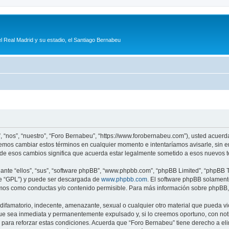
l Real Madrid y su estadio, el Santiago Bernabeu
, “nos”, “nuestro”, “Foro Bernabeu”, “https://www.forobernabeu.com”), usted acuerd
odemos cambiar estos términos en cualquier momento e intentaríamos avisarle, sin 
de esos cambios significa que acuerda estar legalmente sometido a esos nuevos t
nte “ellos”, “sus”, “software phpBB”, “www.phpbb.com”, “phpBB Limited”, “phpBB Te
te “GPL”) y puede ser descargada de
www.phpbb.com
. El software phpBB solamente
os como conductas y/o contenido permisible. Para más información sobre phpBB, p
ifamatorio, indecente, amenazante, sexual o cualquier otro material que pueda vio
ue sea inmediata y permanentemente expulsado y, si lo creemos oportuno, con notif
para reforzar estas condiciones. Acuerda que “Foro Bernabeu” tiene derecho a elim