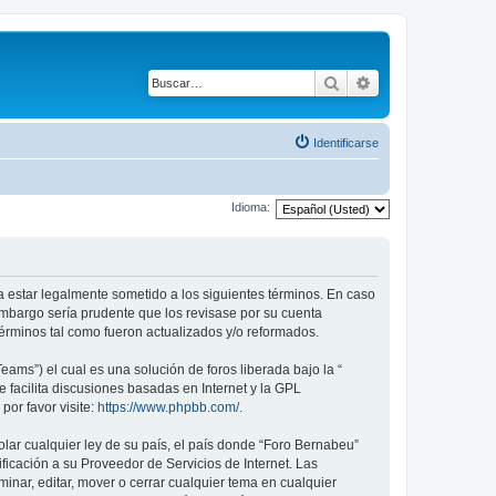
Buscar
Búsqueda avanza
Identificarse
Idioma:
a estar legalmente sometido a los siguientes términos. En caso
embargo sería prudente que los revisase por su cuenta
érminos tal como fueron actualizados y/o reformados.
ams”) el cual es una solución de foros liberada bajo la “
 facilita discusiones basadas en Internet y la GPL
or favor visite:
https://www.phpbb.com/
.
lar cualquier ley de su país, el país donde “Foro Bernabeu”
icación a su Proveedor de Servicios de Internet. Las
inar, editar, mover o cerrar cualquier tema en cualquier