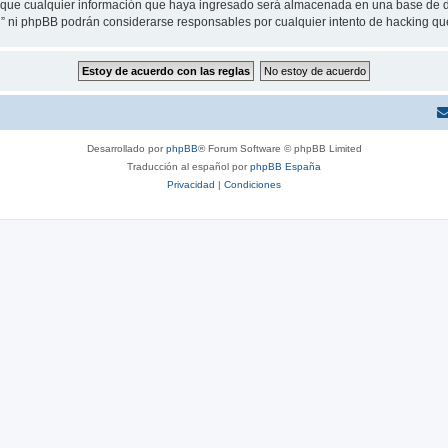
ue cualquier información que haya ingresado será almacenada en una base de da
eu” ni phpBB podrán considerarse responsables por cualquier intento de hacking q
Desarrollado por
phpBB
® Forum Software © phpBB Limited
Traducción al español por
phpBB España
Privacidad
|
Condiciones