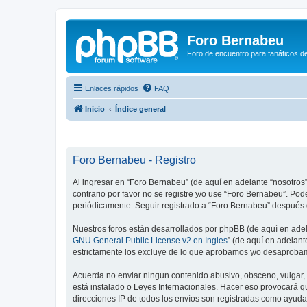
Foro Bernabeu
Foro de encuentro para fanáticos de
Enlaces rápidos
FAQ
Inicio
Índice general
Foro Bernabeu - Registro
Al ingresar en “Foro Bernabeu” (de aquí en adelante “nosotros”
contrario por favor no se registre y/o use “Foro Bernabeu”. P
periódicamente. Seguir registrado a “Foro Bernabeu” después 
Nuestros foros están desarrollados por phpBB (de aquí en adela
GNU General Public License v2 en Ingles
” (de aquí en adelan
estrictamente los excluye de lo que aprobamos y/o desaprobam
Acuerda no enviar ningun contenido abusivo, obsceno, vulgar, d
está instalado o Leyes Internacionales. Hacer eso provocará q
direcciones IP de todos los envíos son registradas como ayuda 