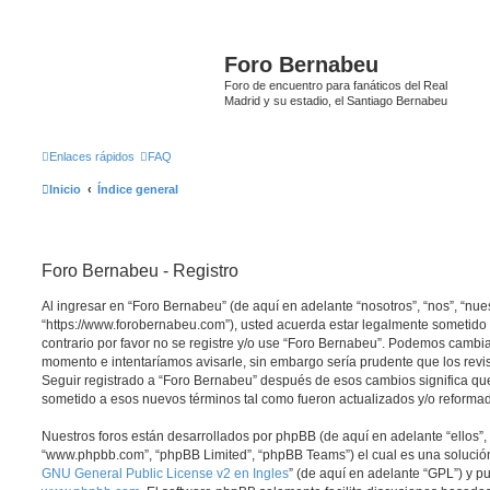
Foro Bernabeu
Foro de encuentro para fanáticos del Real
Madrid y su estadio, el Santiago Bernabeu
Enlaces rápidos
FAQ
Inicio
Índice general
Foro Bernabeu - Registro
Al ingresar en “Foro Bernabeu” (de aquí en adelante “nosotros”, “nos”, “nue
“https://www.forobernabeu.com”), usted acuerda estar legalmente sometido 
contrario por favor no se registre y/o use “Foro Bernabeu”. Podemos cambia
momento e intentaríamos avisarle, sin embargo sería prudente que los revi
Seguir registrado a “Foro Bernabeu” después de esos cambios significa qu
sometido a esos nuevos términos tal como fueron actualizados y/o reforma
Nuestros foros están desarrollados por phpBB (de aquí en adelante “ellos”, 
“www.phpbb.com”, “phpBB Limited”, “phpBB Teams”) el cual es una solución 
GNU General Public License v2 en Ingles
” (de aquí en adelante “GPL”) y 