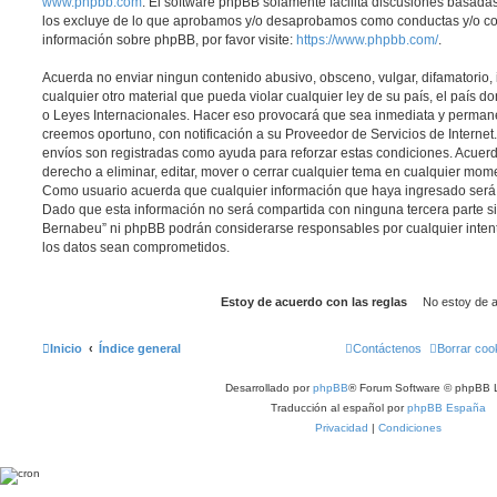
www.phpbb.com
. El software phpBB solamente facilita discusiones basadas
los excluye de lo que aprobamos y/o desaprobamos como conductas y/o co
información sobre phpBB, por favor visite:
https://www.phpbb.com/
.
Acuerda no enviar ningun contenido abusivo, obsceno, vulgar, difamatorio,
cualquier otro material que pueda violar cualquier ley de su país, el país 
o Leyes Internacionales. Hacer eso provocará que sea inmediata y permane
creemos oportuno, con notificación a su Proveedor de Servicios de Internet.
envíos son registradas como ayuda para reforzar estas condiciones. Acuer
derecho a eliminar, editar, mover o cerrar cualquier tema en cualquier mo
Como usuario acuerda que cualquier información que haya ingresado ser
Dado que esta información no será compartida con ninguna tercera parte si
Bernabeu” ni phpBB podrán considerarse responsables por cualquier inten
los datos sean comprometidos.
Inicio
Índice general
Contáctenos
Borrar coo
Desarrollado por
phpBB
® Forum Software © phpBB L
Traducción al español por
phpBB España
Privacidad
|
Condiciones