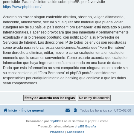
permisible. Para más información sobre phpBB, por favor visite:
https://www.phpbb.com/
.
Acuerda no enviar ningun contenido abusivo, obsceno, vulgar, difamatorio,
indecente, amenazante, sexual o cualquier otro material que pueda violar
cualquier ley de su país, el país donde “Foro Bernabeu” está instalado o Leyes
Internacionales. Hacer eso provocará que sea inmediata y permanentemente
expulsado y, si lo creemos oportuno, con notificación a su Proveedor de
Servicios de Internet. Las direcciones IP de todos los envíos son registradas
como ayuda para reforzar estas condiciones. Acuerda que “Foro Bernabeu”
tiene derecho a eliminar, editar, mover o cerrar cualquier tema en cualquier
momento que lo creamos conveniente. Como usuario acuerda que cualquier
información que haya ingresado será almacenada en una base de datos.
Dado que esta información no será compartida con ninguna tercera parte sin
su consentimiento, ni “Foro Bernabeu” ni phpBB podrán considerarse
responsables por cualquier intento de hacking que conlleve a que los datos
sean comprometidos.
Inicio
Índice general
Todos los horarios son
UTC+02:00
Desarrollado por
phpBB
® Forum Software © phpBB Limited
Traducción al español por
phpBB España
Privacidad
|
Condiciones