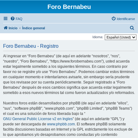
Foro Bernabeu
FAQ
Identificarse
B
Inicio
Índice general
u
Idioma:
s
Foro Bernabeu - Registro
c
Al ingresar en “Foro Bernabeu” (de aquí en adelante “nosotros”, “nos”,
a
“nuestro”, “Foro Bernabeu”, “https://www.forobernabeu.com”), usted acuerda
r
estar legalmente sometido a los siguientes términos. En caso contrario por
favor no se registre y/o use “Foro Bernabeu”. Podemos cambiar estos términos
en cualquier momento e intentaríamos avisarle, sin embargo sería prudente
que los revisase por su cuenta periódicamente. Seguir registrado a “Foro
Bernabeu” después de esos cambios significa que acuerda estar legalmente
sometido a esos nuevos términos tal como fueron actualizados y/o reformados.
Nuestros foros están desarrollados por phpBB (de aquí en adelante “ellos”,
“sus”, “software phpBB”, “www.phpbb.com”, “phpBB Limited”, “phpBB Teams”)
el cual es una solución de foros liberada bajo la “
GNU General Public License v2 en Ingles
” (de aquí en adelante “GPL”) y
puede ser descargada de
www.phpbb.com
. El software phpBB solamente
facilita discusiones basadas en Internet y la GPL estrictamente los excluye de
lo que aprobamos y/o desaprobamos como conductas y/o contenido