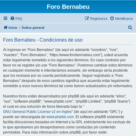
Foro Bernabeu
FAQ
Registrarse
Identificarse
B
Inicio
Índice general
u
Foro Bernabeu - Condiciones de uso
s
c
Al ingresar en “Foro Bernabeu” (de aquí en adelante “nosotros”, “nos”,
“nuestro”, “Foro Bernabeu”, “https://www.forobernabeu.com”), usted acuerda
a
estar legalmente sometido a los siguientes términos. En caso contrario por
r
favor no se registre y/o use “Foro Bernabeu”. Podemos cambiar estos términos
en cualquier momento e intentaríamos avisarle, sin embargo sería prudente
que los revisase por su cuenta periódicamente. Seguir registrado a “Foro
Bernabeu” después de esos cambios significa que acuerda estar legalmente
sometido a esos nuevos términos tal como fueron actualizados y/o reformados.
Nuestros foros están desarrollados por phpBB (de aquí en adelante “ellos”,
“sus”, “software phpBB”, “www.phpbb.com”, “phpBB Limited”, “phpBB Teams”)
el cual es una solución de foros liberada bajo la “
GNU General Public License v2 en Ingles
” (de aquí en adelante “GPL”) y
puede ser descargada de
www.phpbb.com
. El software phpBB solamente
facilita discusiones basadas en Internet y la GPL estrictamente los excluye de
lo que aprobamos y/o desaprobamos como conductas y/o contenido
permisible. Para más información sobre phpBB, por favor visite: