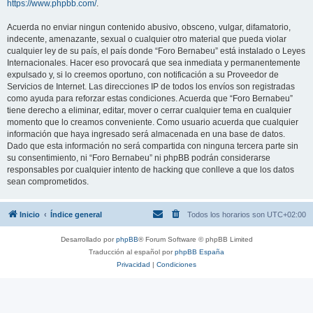
https://www.phpbb.com/
.
Acuerda no enviar ningun contenido abusivo, obsceno, vulgar, difamatorio,
indecente, amenazante, sexual o cualquier otro material que pueda violar
cualquier ley de su país, el país donde “Foro Bernabeu” está instalado o Leyes
Internacionales. Hacer eso provocará que sea inmediata y permanentemente
expulsado y, si lo creemos oportuno, con notificación a su Proveedor de
Servicios de Internet. Las direcciones IP de todos los envíos son registradas
como ayuda para reforzar estas condiciones. Acuerda que “Foro Bernabeu”
tiene derecho a eliminar, editar, mover o cerrar cualquier tema en cualquier
momento que lo creamos conveniente. Como usuario acuerda que cualquier
información que haya ingresado será almacenada en una base de datos.
Dado que esta información no será compartida con ninguna tercera parte sin
su consentimiento, ni “Foro Bernabeu” ni phpBB podrán considerarse
responsables por cualquier intento de hacking que conlleve a que los datos
sean comprometidos.
Inicio
Índice general
Todos los horarios son
UTC+02:00
Desarrollado por
phpBB
® Forum Software © phpBB Limited
Traducción al español por
phpBB España
Privacidad
|
Condiciones